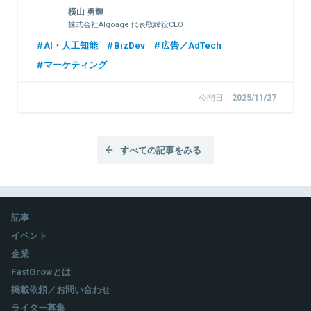
横山 勇輝
株式会社Algoage 代表取締役CEO
AI・人工知能
BizDev
広告／AdTech
マーケティング
公開日
2025/11/27
すべての記事をみる
記事
イベント
企業
FastGrowとは
掲載依頼／お問い合わせ
ライター募集