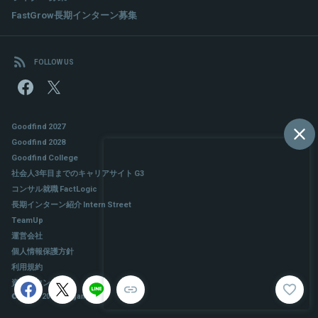
FastGrow長期インターン募集
FOLLOW US
Goodfind 2027
Goodfind 2028
Goodfind College
社会人3年目までのキャリアサイト G3
コンサル就職 FactLogic
長期インターン紹介 Intern Street
TeamUp
運営会社
個人情報保護方針
利用規約
資料ダウンロード
© 2017 - 2026 Slogan Inc.