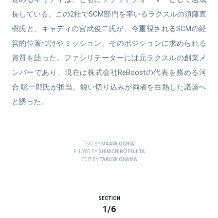
長している。この2社でSCM部門を率いるラクスルの須藤直
樹氏と、キャディの宮武俊二氏が、今重視されるSCMの経
営的位置づけやミッション、そのポジションに求められる
資質を語った。ファシリテーターには元ラクスルの創業メ
ンバーであり、現在は株式会社ReBoostの代表を務める河
合 聡一郎氏が担当。鋭い切り込みが両者を白熱した議論へ
と誘った。
TEXT BY
MAAYA OCHIAI
PHOTO BY
SHINICHIRO FUJITA
EDIT BY
TAKUYA OHAMA
SECTION
1
/
6