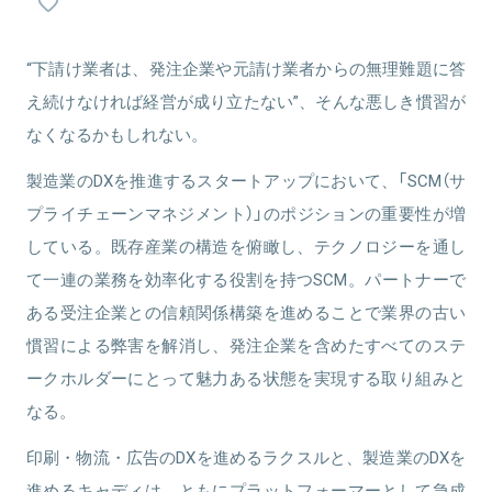
タートアップや上場企業、地方ベンチャーに対して、包括的な人事
関連情報をみる
戦略の策定や実行のハンズオン支援を行う。VCへのLPや、30社を超
えるエンジェル出資及び、出資先の組織人事領域を支援。2021年、
“下請け業者は、発注企業や元請け業者からの無理難題に答
2022年と経産省のスタートアップ向け経営人材支援事業である、
え続けなければ経営が成り立たない”、そんな悪しき慣習が
SHIFT（X）の審査委員。2023年9月より、J-Startup KANSAI メンタ
ー就任
なくなるかもしれない。
製造業のDXを推進するスタートアップにおいて、「SCM（サ
プライチェーンマネジメント）」のポジションの重要性が増
関連情報をみる
している。既存産業の構造を俯瞰し、テクノロジーを通し
て一連の業務を効率化する役割を持つSCM。パートナーで
ある受注企業との信頼関係構築を進めることで業界の古い
慣習による弊害を解消し、発注企業を含めたすべてのステ
ークホルダーにとって魅力ある状態を実現する取り組みと
なる。
印刷・物流・広告のDXを進めるラクスルと、製造業のDXを
進めるキャディは、ともにプラットフォーマーとして急成