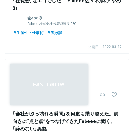
「社長会」はエゴでした──Fabeee佐々木淳の「やめ
3」
佐々木 淳
Fabeee株式会社 代表取締役 CEO
生産性・仕事術
失敗談
公開日
2022.03.22
Sponsored
「会社がぶっ壊れる瞬間」を何度も乗り越えた。前
向きに“点と点”をつなげてきたFabeeeに聞く、
「諦めない」奥義