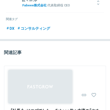
Fabeee株式会社
代表取締役 CEO
大学卒業後、2004年にシーズクリエイト株式会社に入社。不動産会
社の営業部門に配属されたことを機に、まずはトップセールスの道
関連タグ
を切り開こうと決意し、営業活動に従事。同年、新規開拓部門にお
いてトップセールスになり、MVP賞を受賞。
DX
コンサルティング
2006年には、営業経験を活かし、株式会社ウィルオブ・ワークにて
最年少コンサルタントとしてのポジションを獲得し、数々のプロジ
ェクトを企画・参画する。そこでは、多くの転職希望者支援する事
業を展開し、同グループ内においてMVP受賞。
関連記事
その後、WEB業界に特化した人材紹介の企画・立上げを行う事業を
展開し、フォトメの事業の礎を築く。
そこで得た事業スキルを活かし、満を持して2010年に20代で株式会
社フォトメ（現：Fabeee株式会社）を創業。同代表取締役に就任（現
任）。
関連情報をみる