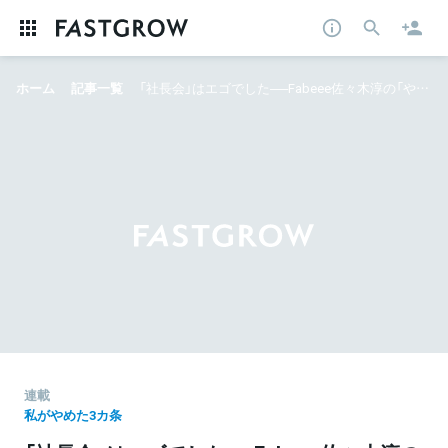
ホーム
記事一覧
「社長会」はエゴでした──Fabeee佐々木淳の「やめ3」
連載
私がやめた3カ条