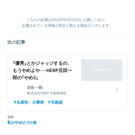
こちらの記事は2022年03月22日に公開しており、
記載されている情報が現在と異なる場合がございます。
次の記事
「優秀」とかジャッジするの、
もうやめよや──HERP庄田一
郎の「やめ3」
庄田 一郎
株式会社HERP 代表取締役
リクルートに入社、SUUMOの営業を経て、リクルートホールディ
生産性・仕事術
失敗談
ングスへ出向後、エンジニア新卒採用に従事。その後、エウレカに
採用広報担当として入社後、同責任者に就任。Couplesプロダクト
連載
オーナー職を経て、2017年3月にHERPを創業。
私がやめた3カ条