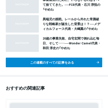
て捨ててきた。──FCE代表・石川 淳悦の
「やめ3」
異端児の挑戦。レールから外れた常識破
りな戦略家が誕生した背景は！？──メデ
ィカルフォース代表・大嶋翼の「やめ3」
20超の事業失敗、自宅玄関で倒れ込む毎
日、そして……──Wonder Camel代表・
和田 淳史の「やめ3」
この連載のすべての記事をみる
おすすめの関連記事