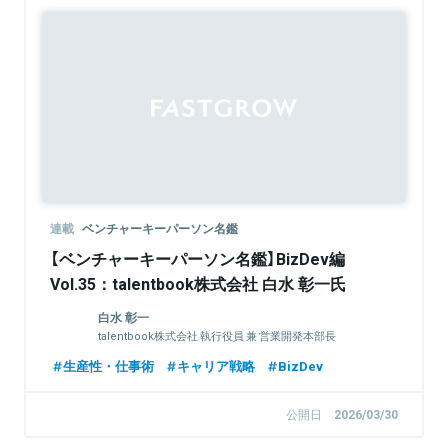
連載
ベンチャーキーパーソン名鑑
【ベンチャーキーパーソン名鑑】BizDev編
Vol.35：talentbook株式会社 白水 彰一氏
白水 彰一
talentbook株式会社 執行役員 兼 営業開発本部長
生産性・仕事術
キャリア戦略
BizDev
公開日
2026/03/30