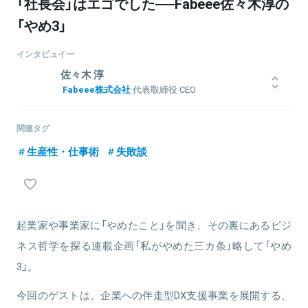
「社長会」はエゴでした──Fabeee佐々木淳の
「やめ3」
インタビュイー
佐々木 淳
Fabeee株式会社
代表取締役 CEO
大学卒業後、2004年にシーズクリエイト株式会社に入社。不動産会
社の営業部門に配属されたことを機に、まずはトップセールスの道
関連タグ
を切り開こうと決意し、営業活動に従事。同年、新規開拓部門にお
生産性・仕事術
失敗談
いてトップセールスになり、MVP賞を受賞。
2006年には、営業経験を活かし、株式会社ウィルオブ・ワークにて
最年少コンサルタントとしてのポジションを獲得し、数々のプロジ
ェクトを企画・参画する。そこでは、多くの転職希望者支援する事
業を展開し、同グループ内においてMVP受賞。
その後、WEB業界に特化した人材紹介の企画・立上げを行う事業を
起業家や事業家に「やめたこと」を聞き、その裏にあるビジ
展開し、フォトメの事業の礎を築く。
ネス哲学を探る連載企画「私がやめた三カ条」略して「やめ
そこで得た事業スキルを活かし、満を持して2010年に20代で株式会
社フォトメ（現：Fabeee株式会社）を創業。同代表取締役に就任（現
3」。
任）。
今回のゲストは、企業への伴走型DX支援事業を展開する、