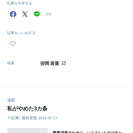
記事を共有する
関連情報をみる
記事をいいねする
卯岡 若菜
執筆
連載
私がやめた3カ条
71記事 | 最終更新 2024.05.27
事業成長のために、いらないものはすべ