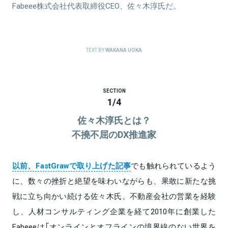
Fabeee株式会社代表取締役CEO、佐々木淳氏だ。
関連情報をみる
TEXT BY
WAKANA UOKA
SECTION
1
/
4
佐々木淳氏とは？
不撓不屈のDX推進家
以前、FastGrawで取り上げた記事
でも触れられているよう
に、数々の挫折と絶望を味わいながらも、果敢に新たな挑
戦に立ち向かい続ける佐々木氏。不動産会社の営業を経験
し、人材コンサルティング企業を経て2010年に創業した
Fabeeeは「オンラインとオフラインの境界線のない世界を