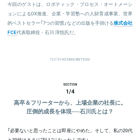
今回のゲストは、ロボティック・プロセス・オートメーシ
ョンによるDX推進、企業・学習塾への人財育成事業、世界
的ベストセラー「7つの習慣」などの出版を手掛ける
株式会社
FCE
代表取締役・石川 淳悦氏だ。
TEXT BY
HOTARU METSUGI
SECTION
1
/
4
高卒＆フリーターから、上場企業の社長に。
圧倒的成長を体現──石川氏とは？
「必要ないと思ったことは即座にやめた。そして、私の20代
と30代はまさに“別人”になったんです」