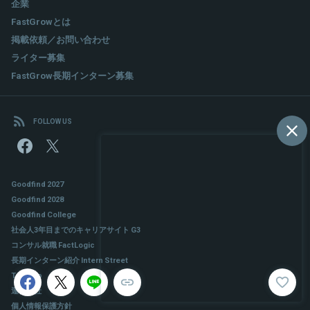
企業
FastGrowとは
掲載依頼／お問い合わせ
ライター募集
FastGrow長期インターン募集
FOLLOW US
Goodfind 2027
Goodfind 2028
Goodfind College
社会人3年目までのキャリアサイト G3
コンサル就職 FactLogic
長期インターン紹介 Intern Street
TeamUp
運営会社
個人情報保護方針