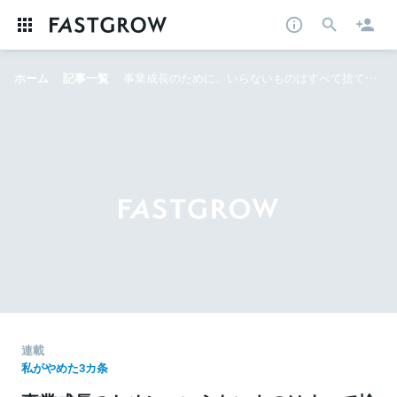
ホーム
記事一覧
事業成長のために、いらないものはすべて捨ててきた。──FCE代表・石川 淳悦の「やめ3」
連載
私がやめた3カ条