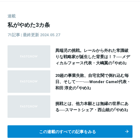
イターとして取材やエッセイの執筆を手掛けるほか、
ベンチャー企業の広報部に参画している。主な執筆ジ
ャンルは、ビジネス・生き方・社会課題など。個人で
連載
保護猫活動を行っており、自宅では保護猫4匹と同居
私がやめた3カ条
中。
71記事 | 最終更新 2024.05.27
異端児の挑戦。レールから外れた常識破
りな戦略家が誕生した背景は！？──メデ
ィカルフォース代表・大嶋翼の「やめ3」
20超の事業失敗、自宅玄関で倒れ込む毎
日、そして……──Wonder Camel代表・
和田 淳史の「やめ3」
挑戦とは、他力本願とは無縁の世界にあ
る──スマートシェア・西山統の「やめ3」
この連載のすべての記事をみる