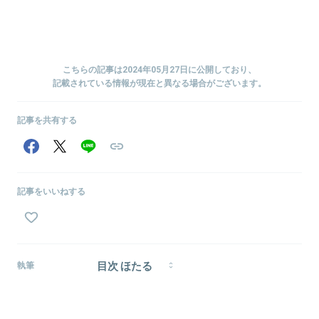
こちらの記事は2024年05月27日に公開しており、
記載されている情報が現在と異なる場合がございます。
記事を共有する
記事をいいねする
目次 ほたる
執筆
2000年生まれ、東京出身。家事代行業、起業、スター
トアップ企業の経理事務、ライターアシスタントなど
を経て、2019年にフリーランスとして独立。現在はラ