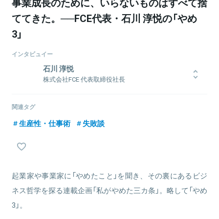
事業成長のために、いらないものはすべて捨
ててきた。──FCE代表・石川 淳悦の「やめ
3」
インタビュイー
石川 淳悦
株式会社FCE 代表取締役社長
1985年 茨城県立水戸第一高等学校卒業。3年間のフリーターを経て
茨城県内の建設会社に務めたのち、1997年に上京し,ベンチャー・リ
関連タグ
ンクへ入社。中古車買取り専門店ガリバーや炭火焼肉酒家牛角、し
生産性・仕事術
失敗談
ゃぶしゃぶ温野菜チェーンといった事業の立ち上げや改善を担う。
その後、新事業を立ち上げる執行役員兼事業開発本部長として「7つ
の習慣®」子ども向けプログラムの独占ライセンス権獲得交渉にあた
り、2005年には常務執行役員兼人財開発本部長に就任。新卒のエン
トリー数を4,700人から2年で約50,000人に押し上げ。2009年からは
FCEエデュケーション代表取締役会長に就任。2017年から現職。
起業家や事業家に「やめたこと」を聞き、その裏にあるビジ
ネス哲学を探る連載企画「私がやめた三カ条」。略して「やめ
3」。
関連情報をみる