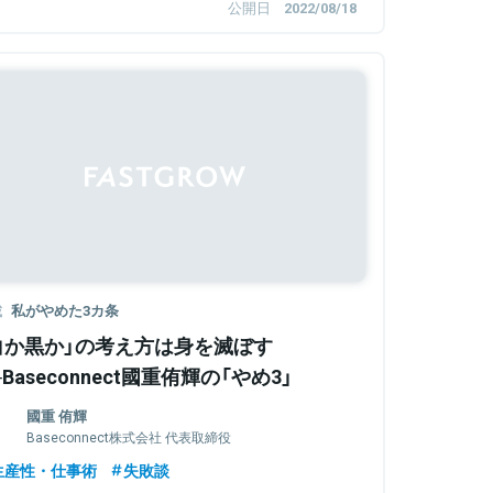
公開日
2022/08/18
載
私がやめた3カ条
白か黒か」の考え方は身を滅ぼす
─Baseconnect國重侑輝の「やめ3」
國重 侑輝
Baseconnect株式会社 代表取締役
生産性・仕事術
失敗談