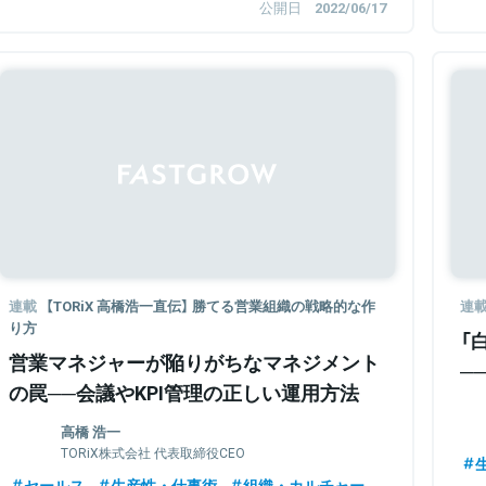
公開日
2022/06/17
連載
【TORiX 高橋浩一直伝】 勝てる営業組織の戦略的な作
連
り方
「
営業マネジャーが陥りがちなマネジメント
─
の罠──会議やKPI管理の正しい運用方法
高橋 浩一
TORiX株式会社 代表取締役CEO
セールス
生産性・仕事術
組織・カルチャー