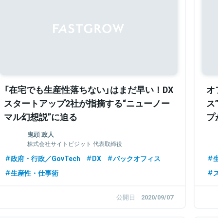
Sponsored
「在宅でも生産性落ちない」はまだ早い！DX
オ
スタートアップ2社が指摘する“ニューノー
ス
マル幻想説”に迫る
プ
鬼頭 政人
株式会社サイトビジット 代表取締役
政府・行政／GovTech
DX
バックオフィス
生産性・仕事術
公開日
2020/09/07