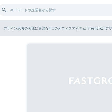
デザイン思考の実践に最適な4つのオフィスアイテム | freshtrax | デザ