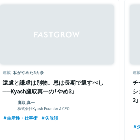
連載
私がやめた3カ条
連
遠慮と謙虚は別物。恩は長期で返すべし
チ
──Kyash鷹取真一の「やめ3」
シ
3」
鷹取 真一
株式会社Kyash Founder & CEO
生産性・仕事術
失敗談