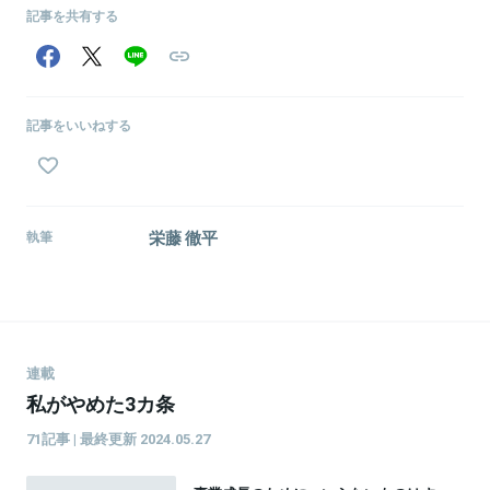
ウハウを発信するオンラインセミナーを主催するなど精力的に活動
記事を共有する
している。
関連情報をみる
記事をいいねする
栄藤 徹平
執筆
連載
私がやめた3カ条
71記事 | 最終更新 2024.05.27