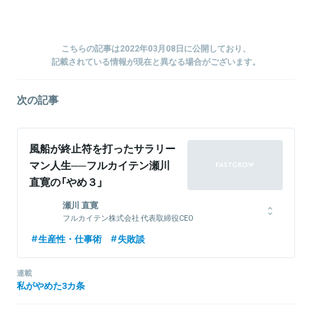
こちらの記事は2022年03月08日に公開しており、
記載されている情報が現在と異なる場合がございます。
次の記事
風船が終止符を打ったサラリー
マン人生──フルカイテン瀬川
直寛の「やめ３」
瀬川 直寛
フルカイテン株式会社 代表取締役CEO
新卒で外資系IT企業に入社し、システムインテグレーションのセー
生産性・仕事術
失敗談
ルスに従事。スタートアップ数社を経て、2012年にベビー服のEC
ビジネスを手掛けるハモンズ（現フルカイテン）を創業した。3度の
連載
倒産の危機に瀕しながらも、自社用に開発した後の在庫分析
私がやめた3カ条
SaaS『FULL KAITEN』を活用し乗り越える。2018年にEC事業を売
却、SaaS専業化し社名をフルカイテンに変更。小売業向けの経営ノ