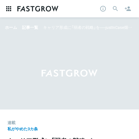
ホーム
記事一覧
キャリア形成に「弱者の戦略」を──justInCase畑加寿也の「やめ3」
連載
私がやめた3カ条