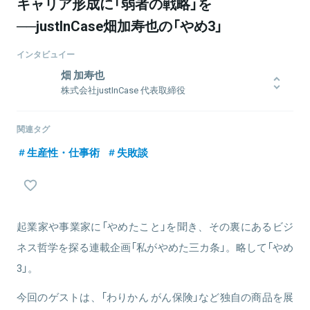
キャリア形成に「弱者の戦略」を
──justInCase畑加寿也の「やめ3」
インタビュイー
畑 加寿也
株式会社justInCase 代表取締役
保険の原点は「助け合い」。それがより良い商品を作るために各社競
争した結果、複雑な保険数理モデルが編み出され、一般消費者は理
関連タグ
解できなくなってしまった。もちろん、保険業界に対する不信感は
生産性・仕事術
失敗談
拭えない。これらの思いをテクノロジーに込めて、保険業界を「助け
合い」という保険の原点に戻すためにjustInCaseを創業。京都大学理
学部（数学専攻）卒業後、保険数理コンサルティング会社Millimanで
保険数理に関するコンサルティングに従事後、JPモルガン証券・野
村證券・ミュンヘン再保険において、商品開発・リスク管理・ALM
等のサービスを保険会社向けに提供。2016年justInCaseを共同創
起業家や事業家に「やめたこと」を聞き、その裏にあるビジ
業。 プログラミング: Python / Swift / Ruby / VBA。日本アクチュア
ネス哲学を探る連載企画「私がやめた三カ条」。略して「やめ
リー会正会員。米国アクチュアリー会準会員。ワインエキスパー
ト。フィンテック協会理事。
3」。
今回のゲストは、「わりかん がん保険」など独自の商品を展