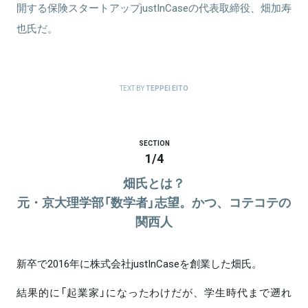
開する保険スタートアップjustInCaseの代表取締役、畑加寿
関連情報をみる
也氏だ。
TEXT BY
TEPPEI EITO
SECTION
1
/
4
畑氏とは？
元・京大理学部「数学者」志望。かつ、コテコテの
関西人
新卒で2016年に株式会社justInCaseを創業した畑氏。
結果的に「起業家」になったわけだが、学生時代まで遡れ