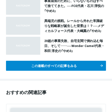
事業成長のために、いらないものはすべ
て捨ててきた。──FCE代表・石川 淳悦の
「やめ3」
異端児の挑戦。レールから外れた常識破
りな戦略家が誕生した背景は！？──メデ
ィカルフォース代表・大嶋翼の「やめ3」
20超の事業失敗、自宅玄関で倒れ込む毎
日、そして……──Wonder Camel代表・
和田 淳史の「やめ3」
この連載のすべての記事をみる
おすすめの関連記事