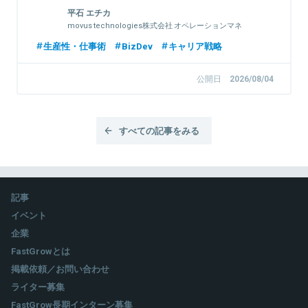
平石 エチカ
movus technologies株式会社 オペレーションマネ
ージャー
生産性・仕事術
BizDev
キャリア戦略
公開日
2026/08/04
すべての記事をみる
記事
イベント
企業
FastGrowとは
掲載依頼／お問い合わせ
ライター募集
FastGrow長期インターン募集