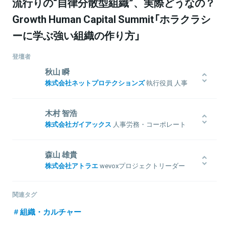
流行りの“自律分散型組織”、実際どうなの？
Growth Human Capital Summit「ホラクラシ
ーに学ぶ強い組織の作り方」
登壇者
秋山 瞬
株式会社ネットプロテクションズ
執行役員 人事
総務グループ 兼 ビジネスディべロップメントグ
ループ
木村 智浩
慶應義塾大学卒業後、設立2年目の人材系スタートアップ企業に新卒
株式会社ガイアックス
人事労務・コーポレート
1期生として入社。ベンチャー企業の経営幹部層に特化したヘッドハ
ブランディング室マネージャー
ンティング・人材紹介に従事。新規事業の立上げや関西支社設立に
も携わった後、「次世代を担うリーダー創出」を志し、2009年に株式
早稲田大学卒業後、2004年にガイアックスに入社。営業、新卒採
森山 雄貴
会社ネットプロテクションズの人事として参画。2017年、執行役員
用、広報IR、経営企画、SNS事業立ち上げ（国内トップシェア獲得）
株式会社アトラエ
wevoxプロジェクトリーダー
に就任。新卒・中途採用や人材開発・育成、理念・ビジョン策定等
等、幅広く経験後、2015年より管理部門に異動。現在は、人事労
幅広い業務に携わり、2018年には、マネージャー職を廃止した人事
務・広報IRを担当しつつ、新しい働き方を実現するための組織づく
2012年アトラエにエンジニアとして入社。入社後、「転職サイト
評価制度『Natura』導入を推進。事業・組織双方でミッションである
りを推進。2016年には2カ月間、家族（妻・３人娘）で沖縄に短期移住
Green」の企画・開発に携わる。 入社3年目から同社の経営メンバー
関連タグ
「つぎのアタリマエ」づくりを目指す。
し、自身もリモートワークを実践。2017年にガイアックスは「新たな
として、経営サイドにも携わる。2017年より、組織改善プラットフ
社会を構想する人がつながり、ビジョンや活動を共有するコミュニ
組織・カルチャー
ォーム「wevox」を立ち上げ、現在責任者を務める。
ティビル『NagatachoGRiD』」を設立し、本社を移転。社外に開かれ