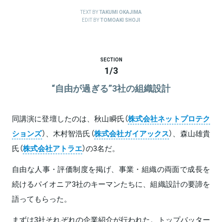
TEXT BY
TAKUMI OKAJIMA
EDIT BY
TOMOAKI SHOJI
SECTION
1
/
3
“自由が過ぎる”3社の組織設計
同講演に登壇したのは、秋山瞬氏（
株式会社ネットプロテク
ションズ
）、木村智浩氏（
株式会社ガイアックス
）、森山雄貴
氏（
株式会社アトラエ
）の3名だ。
自由な人事・評価制度を掲げ、事業・組織の両面で成長を
続けるパイオニア3社のキーマンたちに、組織設計の要諦を
語ってもらった。
まずは3社それぞれの企業紹介が行われた。トップバッター