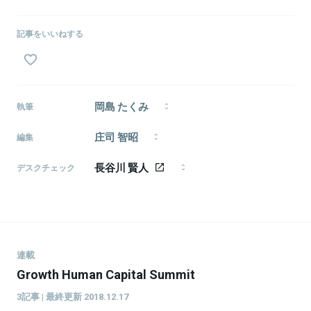
記事をいいねする
岡島 たくみ
執筆
株式会社モメンタム・ホース所属のライター・編集
庄司 智昭
者。1995年生まれ、福井県出身。神戸大学経済学部経
編集
済学科→新卒で現職。スタートアップを中心としたビ
ライター・編集者。東京にこだわらない働き方を支援
ジネス・テクノロジー全般に関心があります。
長谷川 賢人
するシビレと、編集デザインファームのinquireに所
デスクチェック
属。2015年アイティメディアに入社し、2年間製造業
1986年生まれ、東京都武蔵野市出身。日本大学芸術学
関連のWebメディアで編集記者を務めた。ローカルや
部文芸学科卒。 「ライフハッカー［日本版］」副編集長、
テクノロジー関連の取材に関心があります。
「北欧、暮らしの道具店」を経て、2016年よりフリーラ
ンスに転向。 ライター／エディターとして、執筆、編
集、企画、メディア運営、モデレーター、音声配信な
ど活動中。
連載
Growth Human Capital Summit
3記事 | 最終更新 2018.12.17