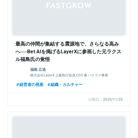
最高の仲間が集結する震源地で、さらなる高み
へ──Bet AIを掲げるLayerXに参画した元ラクス
ル福島氏の覚悟
福島 広造
株式会社LayerX 上級執行役員 COO 兼 バクラク事業
CEO
経営者の視座
組織・カルチャー
公開日
2025/11/25
Sponsored