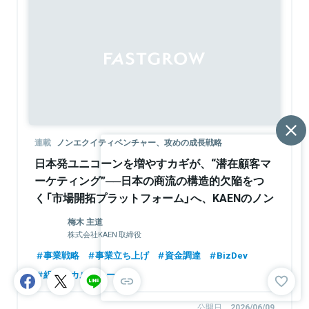
Sponsored
連載
ノンエクイティベンチャー、攻めの成長戦略
日本発ユニコーンを増やすカギが、“潜在顧客マ
ーケティング”──日本の商流の構造的欠陥をつ
く「市場開拓プラットフォーム」へ、KAENのノン
エクイティ戦略
梅木 主道
株式会社KAEN 取締役
事業戦略
事業立ち上げ
資金調達
BizDev
組織・カルチャー
公開日
2026/06/09