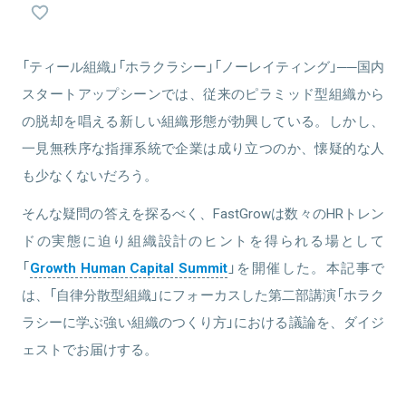
たオフィス環境づくりを進める一方で、事業部・子会社メンバーに
株式50%と資本政策決定権を付与するカーブアウト制度など、様々
関連情報をみる
な新しい取り組みも進めている。
関連情報をみる
「ティール組織」「ホラクラシー」「ノーレイティング」──国内
スタートアップシーンでは、従来のピラミッド型組織から
の脱却を唱える新しい組織形態が勃興している。しかし、
一見無秩序な指揮系統で企業は成り立つのか、懐疑的な人
関連情報をみる
も少なくないだろう。
そんな疑問の答えを探るべく、FastGrowは数々のHRトレン
ドの実態に迫り組織設計のヒントを得られる場として
「
Growth Human Capital Summit
」を開催した。本記事で
は、「自律分散型組織」にフォーカスした第二部講演「ホラク
ラシーに学ぶ強い組織のつくり方」における議論を、ダイジ
ェストでお届けする。