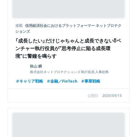
連載
信用経済社会におけるプラットフォーマー ネットプロテク
ションズ
「成長したい」だけじゃちゃんと成長できない⁉ベ
ンチャー執行役員が“思考停止に陥る成長環
境”に警鐘を鳴らす
秋山 瞬
株式会社ネットプロテクションズ 執行役員 人事総務
グループ 兼 ビジネスディべロップメントグループ
キャリア戦略
金融／FinTech
事業戦略
公開日
2020/09/15