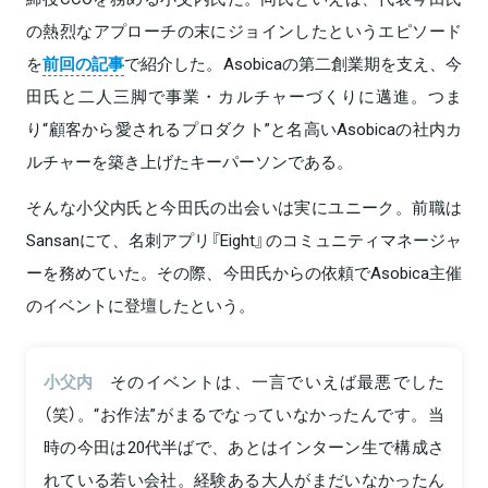
の熱烈なアプローチの末にジョインしたというエピソード
を
前回の記事
で紹介した。Asobicaの第二創業期を支え、今
田氏と二人三脚で事業・カルチャーづくりに邁進。つま
り“顧客から愛されるプロダクト”と名高いAsobicaの社内カ
ルチャーを築き上げたキーパーソンである。
そんな小父内氏と今田氏の出会いは実にユニーク。前職は
Sansanにて、名刺アプリ『Eight』のコミュニティマネージャ
ーを務めていた。その際、今田氏からの依頼でAsobica主催
のイベントに登壇したという。
小父内
そのイベントは、一言でいえば最悪でした
（笑）。“お作法”がまるでなっていなかったんです。当
時の今田は20代半ばで、あとはインターン生で構成さ
れている若い会社。経験ある大人がまだいなかったん