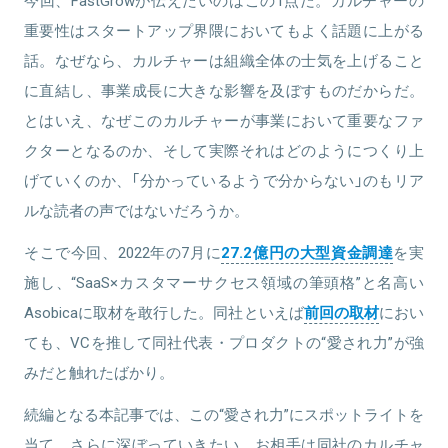
今回、FastGrowが伝えたいのはこの1点だ。カルチャーの
重要性はスタートアップ界隈においてもよく話題に上がる
話。なぜなら、カルチャーは組織全体の士気を上げること
に直結し、事業成長に大きな影響を及ぼすものだからだ。
とはいえ、なぜこのカルチャーが事業において重要なファ
クターとなるのか、そして実際それはどのようにつくり上
げていくのか、「分かっているようで分からない」のもリア
ルな読者の声ではないだろうか。
そこで今回、2022年の7月に
27.2億円の大型資金調達
を実
施し、“SaaS×カスタマーサクセス領域の筆頭格”と名高い
Asobicaに取材を敢行した。同社といえば
前回の取材
におい
ても、VCを推して同社代表・プロダクトの“愛され力”が強
みだと触れたばかり。
続編となる本記事では、この“愛され力”にスポットライトを
当て、さらに深ぼっていきたい。お相手は同社のカルチャ