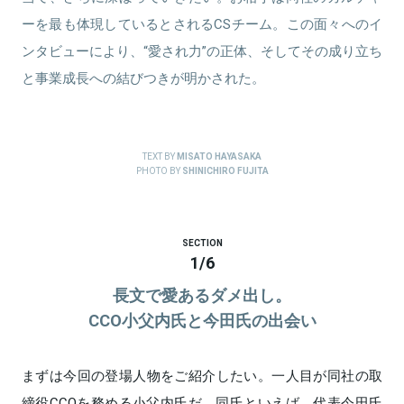
ーを最も体現しているとされるCSチーム。この面々へのイ
ンタビューにより、“愛され力”の正体、そしてその成り立ち
と事業成長への結びつきが明かされた。
TEXT BY
MISATO HAYASAKA
PHOTO BY
SHINICHIRO FUJITA
SECTION
1
/
6
長文で愛あるダメ出し。
CCO小父内氏と今田氏の出会い
まずは今回の登場人物をご紹介したい。一人目が同社の取
締役CCOを務める小父内氏だ。同氏といえば、代表今田氏