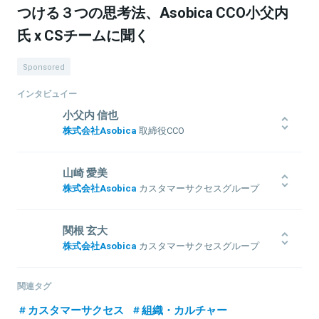
つける３つの思考法、Asobica CCO小父内
氏 x CSチームに聞く
Sponsored
インタビュイー
小父内 信也
株式会社Asobica
取締役CCO
20歳から工事現場で働きながら、夜はラッパーとして活動。突如、
25歳で大手電子機器メーカーへ転職。在職中に中小企業診断士を取
山崎 愛美
得、毎朝4時半起床、3年間で1000冊以上の書籍を読破。2010年より
株式会社Asobica
カスタマーサクセスグループ
名刺管理システムのSansan株式会社でデータ化部門責任者を7年
マネージャー
間、ユーザー3000万人の名刺アプリEightのコミュニティマネージャ
大学在学時に、リクルートホールディングスMedia Technology
ーを3年間務める。2019年よりCS最適化システムを開発・提供する
関根 玄大
Lab. にインターンとしてジョイン。新規プロダクトのグロースに貢
株式会社Asobicaに取締役CCOとして参画。
株式会社Asobica
カスタマーサクセスグループ
献。その後新卒で、株式会社Gunosyに入社。大手代理店からナショ
ナルクライアントへのブランド広告営業を経験した後に、広告事業
新卒で株式会社ジーニーに入社しWeb広告とSaaS法人営業に従事。
本部プランニングGサブMGRとして、広告商品企画や販促キャンペ
新人賞を受賞。その後、新規サービスの立ち上げに貢献。SaaS営業
関連タグ
ーン打ち出し、大型案件の配信結果分析など幅広い業務を担当。
の経験からカスタマーサクセスに深く関わりたいと思い、2021年8月
関連情報をみる
2020年2月よりAsobicaへジョイン。
カスタマーサクセス
組織・カルチャー
よりAsobicaへジョイン。