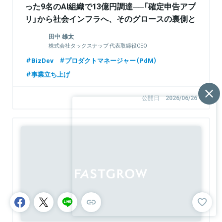
った9名のAI組織で13億円調達──「確定申告アプ
リ」から社会インフラへ、そのグロースの裏側と
は（特別イベントも同時企画！）
田中 雄太
株式会社タックスナップ 代表取締役CEO
BizDev
プロダクトマネージャー（PdM）
事業立ち上げ
公開日
2026/06/26