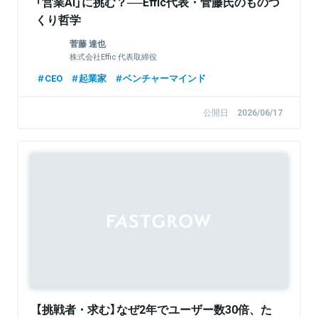
「営業AI」に挑む？──Effic代表・菅藤氏のものづ
くり哲学
菅藤 達也
株式会社Effic 代表取締役
CEO
起業家
ベンチャーマインド
公開日
2026/06/17
【挑戦者・求む】なぜ2年でユーザー数30倍、た