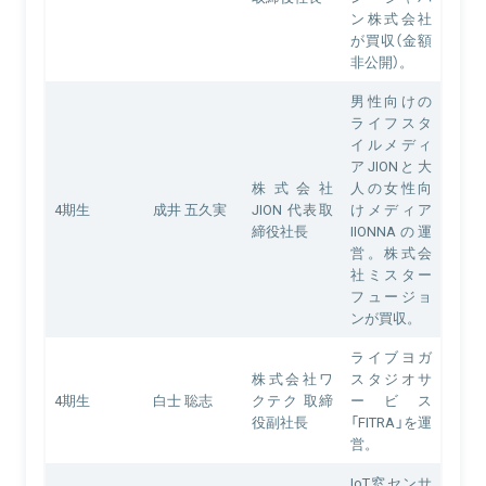
ン株式会社
が買収（金額
非公開）。
男性向けの
ライフスタ
イルメディ
アJIONと大
株式会社
人の女性向
4期生
成井 五久実
JION 代表取
けメディア
締役社長
IIONNAの運
営。株式会
社ミスター
フュージョ
ンが買収。
ライブヨガ
株式会社ワ
スタジオサ
4期生
白士 聡志
クテク 取締
ービス
役副社長
「FITRA」を運
営。
IoT窓センサ