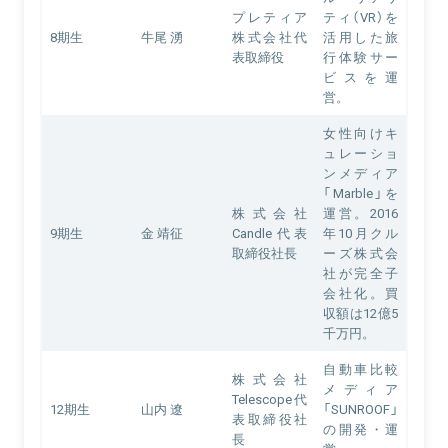
プレティア
ティ（VR）を
8期生
牛尾 湧
株式会社代
活用した旅
表取締役
行体験サー
ビスを運
営。
女性向けキ
ュレーショ
ンメディア
「Marble」を
株式会社
運営。2016
9期生
金 靖征
Candle代表
年10月クル
取締役社長
ーズ株式会
社が完全子
会社化。買
収額は12億5
千万円。
自動車比較
株式会社
メディア
Telescope代
12期生
山内 遼
「SUNROOF」
表取締役社
の開発・運
長