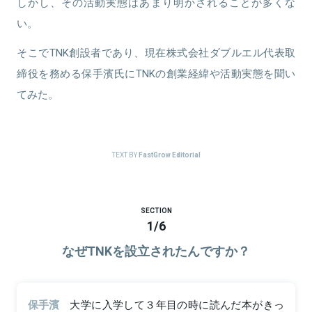
しかし、その活動実態はあまり明かされることが多くな
い。
そこでTNK創設者であり、現在株式会社ダブルエル代表取
締役を務める保手濱氏にTNKの創業経緯や活動実態を聞い
てみた。
TEXT BY
FastGrow Editorial
SECTION
1
/
6
なぜTNKを設立されたんですか？
保手濱
大学に入学して３年目の時に読んだ本がきっ