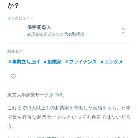
か？
インタビュイー
保手濱 彰人
株式会社ダブルエル 代表取締役
2002年、駒場東邦高校を卒業後、同年、東京大学理科Ⅰ類に入学。
2005年に「東大起業サークルＴＮＫ」を設立し、経産省支援のビジネ
関連タグ
スコンテストにおける優勝経験などを経て、2006年に起業。学習塾
事業立ち上げ
起業家
ファイナンス
エンタメ
事業やソーシャルゲーム事業など、複数の事業立ち上げと売却後、
グローバルライツマネジメント事業を行う(株)ダブルエルを2014年
に設立。
東京大学起業サークルTNK。
これまで30人以上もの起業家を輩出した実績をもち、日本
関連情報をみる
で最も有名な起業サークルといっても過言ではないだろ
う。