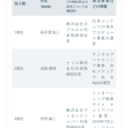
氏名
運営事業な
（※M&A済みの
加入期
どの情報
会社については
（敬称略）
買収時）
日本コンテ
株式会社ダ
ンツの海外
ブルエル代
1期生
保手濱 彰人
プロデュー
表取締役社
ス事業の運
長
営
デジタルマ
ーケティン
ナイル株式
グ事業、自
2期生
高橋 飛翔
会社代表取
社メディア
締役社長
である
Appliv運営
インターン
シップ検索
サイト、キ
株式会社ア
ャリアバイ
イタンクジ
ト運営。
3期生
丹羽 健二
ャパン代表
2015年7月エ
取締役社長
ン・ジャパ