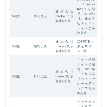
ー「leafee
mag」を開
株式会社
発。2017年8
5期生
業天 亮人
Strobo代表
月、株式会
取締役社長
社ディア・
ライフと業
務提携。
株式会社
2015年4月、
5期生
福島 良典
Gunosy代表
東証マザー
取締役社長
ズ上場。
ペット情報
サイトの運
営。2016年
株式会社
11月株式会
6期生
野口 圭登
Vapes代表
社ベネッセ
取締役社長
ホールディ
ングスと資
本提携。
ヴァーチャ
ル・リアリ