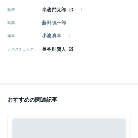
半蔵 門太郎
執筆
姓は半蔵、名は門太郎。1998年、長野県佐久市生ま
藤田 慎一郎
写真
れ。千葉大学文学部在学中（専攻は哲学）。ビジネスか
らキャリア、テクノロジーまでバクバク食べる雑食系
小池 真幸
ライター。
編集
編集者・ライター（モメンタム・ホース所属）。
長谷川 賢人
『CAIXA』副編集長、『FastGrow』編集パートナー、グ
デスクチェック
ロービス・キャピタル・パートナーズ編集パートナー
1986年生まれ、東京都武蔵野市出身。日本大学芸術学
など。 関心領域：イノベーション論、メディア論、情
部文芸学科卒。 「ライフハッカー［日本版］」副編集長、
報社会論、アカデミズム論、政治思想、社会思想など
「北欧、暮らしの道具店」を経て、2016年よりフリーラ
を行き来。
ンスに転向。 ライター／エディターとして、執筆、編
集、企画、メディア運営、モデレーター、音声配信な
ど活動中。
おすすめの関連記事