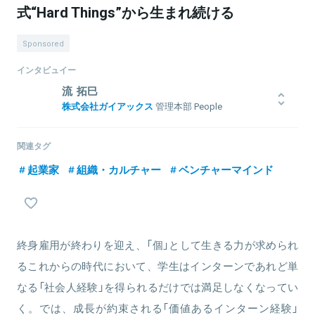
式“Hard Things”から生まれ続ける
Sponsored
インタビュイー
流 拓巳
株式会社ガイアックス
管理本部 People
Empowerment Office マネージャー／経営会議事
務局
関連タグ
立教大学経営学部卒。ガイアックス2017年卒入社。 大学前半は、エ
グゼクティブ層特化の人材紹介会社で中小企業役員以上、大企業部
起業家
組織・カルチャー
ベンチャーマインド
長以上を対象にヘッドハンティング業務を行う。 Gaiax内定承諾後
は、CtoCの新規事業で内定者インターン開始。半年間マーケティン
グ担当として事業を10倍にした後、単身大阪に移り住み関西拠点の
立ち上げ責任者として事業拡大に従事。 新卒入社後は、新卒採用を
担当後、2年目でマネージャーに就任、3年目で、同社初となる人事
終身雇用が終わりを迎え、「個」として生きる力が求められ
専門部署の立ち上げを任される。現在は「将来IPOできる事業を輩出
るこれからの時代において、学生はインターンであれど単
し続ける」をミッションにPeople Empowerment Officeの責任者を
務める。その他yentaエヴァンジェリスト、bosyuさん認定アンバサ
なる「社会人経験」を得られるだけでは満足しなくなってい
ダーなど。
く。では、成長が約束される「価値あるインターン経験」