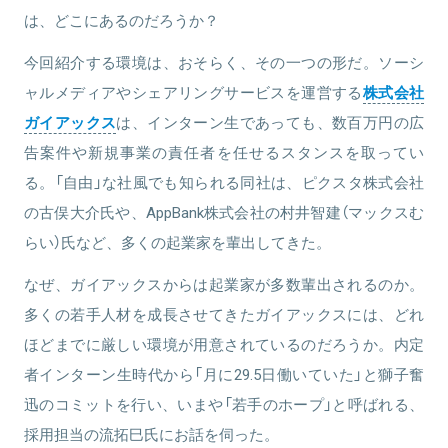
は、どこにあるのだろうか？
今回紹介する環境は、おそらく、その一つの形だ。ソーシ
関連情報をみる
ャルメディアやシェアリングサービスを運営する
株式会社
ガイアックス
は、インターン生であっても、数百万円の広
告案件や新規事業の責任者を任せるスタンスを取ってい
る。「自由」な社風でも知られる同社は、ピクスタ株式会社
の古俣大介氏や、AppBank株式会社の村井智建（マックスむ
らい）氏など、多くの起業家を輩出してきた。
なぜ、ガイアックスからは起業家が多数輩出されるのか。
多くの若手人材を成長させてきたガイアックスには、どれ
ほどまでに厳しい環境が用意されているのだろうか。内定
者インターン生時代から「月に29.5日働いていた」と獅子奮
迅のコミットを行い、いまや「若手のホープ」と呼ばれる、
採用担当の流拓巳氏にお話を伺った。