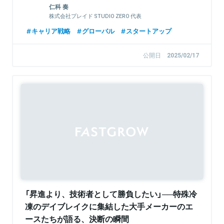
談：STUDIO ZERO仁科&渡辺千賀】
仁科 奏
株式会社プレイド STUDIO ZERO 代表
キャリア戦略
グローバル
スタートアップ
公開日
2025/02/17
「昇進より、技術者として勝負したい」──特殊冷
凍のデイブレイクに集結した大手メーカーのエ
ースたちが語る、決断の瞬間