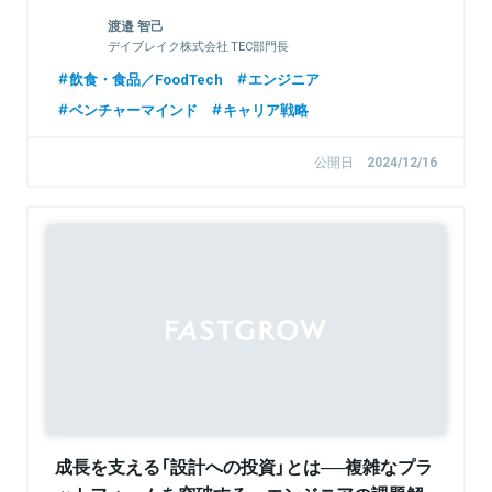
渡邉 智己
デイブレイク株式会社 TEC部門長
飲食・食品／FoodTech
エンジニア
ベンチャーマインド
キャリア戦略
公開日
2024/12/16
Sponsored
成長を支える「設計への投資」とは──複雑なプラ