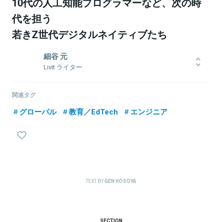
10代の人工知能プログラマーなど、次の時
代を担う
若きZ世代デジタルネイティブたち
細谷 元
Livit ライター
シンガポール在住ライター。主にアジア、中東地域のテック動向を
ウォッチ。仮想通貨、ドローン、金融工学、機械学習など実践を通
関連タグ
じて知識・スキルを吸収中。
グローバル
教育／EdTech
エンジニア
関連情報をみる
TEXT BY
GEN HOSOYA
SECTION