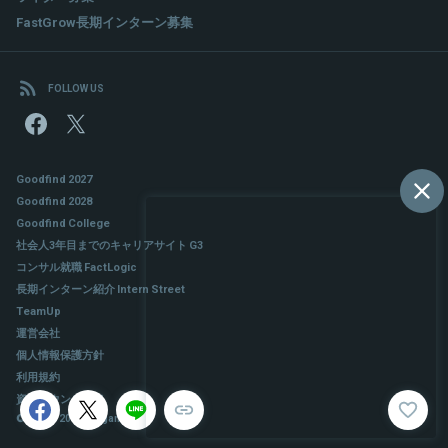
FastGrow長期インターン募集
FOLLOW US
Goodfind 2027
Goodfind 2028
Goodfind College
社会人3年目までのキャリアサイト G3
コンサル就職 FactLogic
長期インターン紹介 Intern Street
TeamUp
運営会社
個人情報保護方針
利用規約
資料ダウンロード
© 2017 - 2026 Slogan Inc.