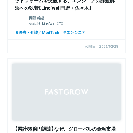
ットフォームを突破する、エンジニアの課題解
決への執着【Linc'well岡野・佐々木】
岡野 雄起
株式会社Linc’well CTO
医療・介護／MedTech
エンジニア
公開日
2026/02/28
Sponsored
【累計85億円調達】なぜ、グローバルの金融市場