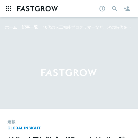
ホーム
記事一覧
10代の人工知能プログラマーなど、次の時代を担う 若きZ世代デジタルネイティブたち
連載
GLOBAL INSIGHT