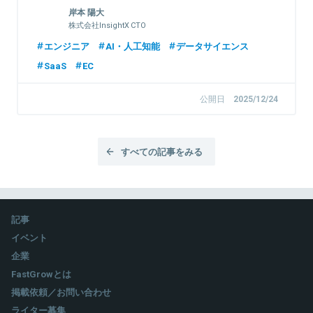
田】
岸本 陽大
株式会社InsightX CTO
エンジニア
AI・人工知能
データサイエンス
SaaS
EC
公開日
2025/12/24
すべての記事をみる
記事
イベント
企業
FastGrowとは
掲載依頼／お問い合わせ
ライター募集