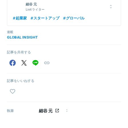
ットの欠如」
細谷 元
Livit ライター
シンガポール在住ライター。主にアジア、中東地域のテック動向を
起業家
スタートアップ
グローバル
ウォッチ。仮想通貨、ドローン、金融工学、機械学習など実践を通
じて知識・スキルを吸収中。
連載
GLOBAL INSIGHT
関連情報をみる
記事を共有する
記事をいいねする
細谷 元
執筆
シンガポール在住ライター。主にアジア、中東地域の
テック動向をウォッチ。仮想通貨、ドローン、金融工