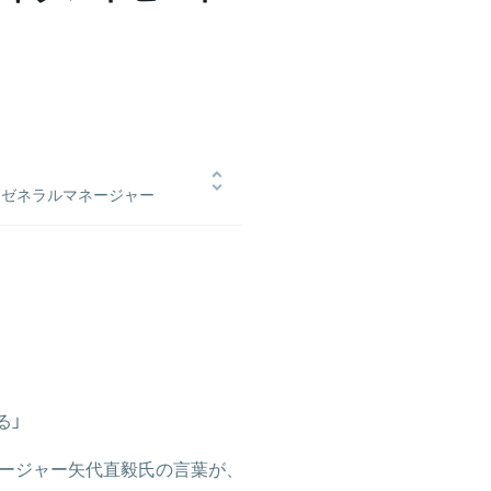
sion ゼネラルマネージャー
タルマーケティングのスキルを身に
なりたいと思いネクストビートへ入
ネジメントと全事業のデジタルマー
年7月時点）。
る」
ージャー矢代直毅氏の言葉が、