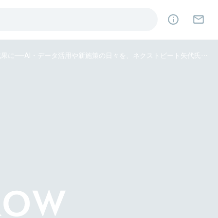
「スピーディーな挑戦」を継続する文化が、マーケティングの大きな成果に──AI・データ活用や新施策の日々を、ネクストビート矢代氏に聞く