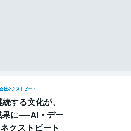
式会社ネクストビート
継続する文化が、
果に──AI・デー
、ネクストビート