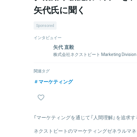
矢代氏に聞く
Sponsored
インタビュイー
矢代 直毅
株式会社ネクストビート Marketing Divi
上智大学を卒業し、株式会社セプテーニに入社。デジ
付けた後、より事業成長に貢献できるマーケターに
関連タグ
社。現在はゼネラルマネージャーとして、メンバーマ
マーケティング
ケティング、CRM、SNSマーケティングを担当（2024
関連情報をみる
「マーケティングを通じて『人間理解』を追求す
ネクストビートのマーケティングゼネラルマネ