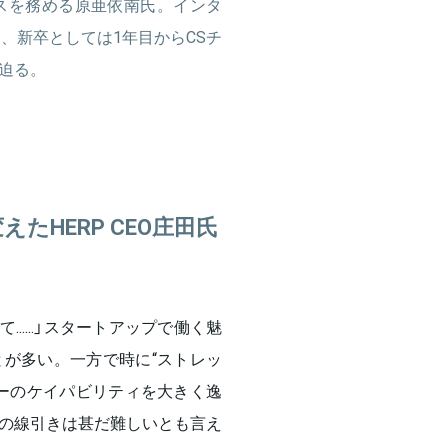
セスを務める原亜依南氏。インタ
し、新卒としては1年目からCSチ
迫る。
たHERP CEO庄田氏
。
.....」スタートアップで働く魅
が多い。一方で時に“ストレッ
ーのケイパビリティを大きく逸
の線引きは甚だ難しいとも言え