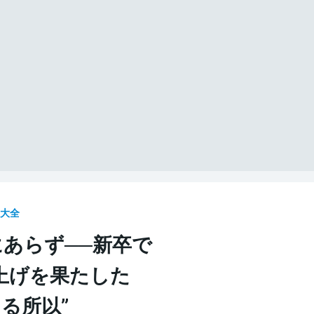
ウ大全
にあらず──新卒で
上げを果たした
たる所以”