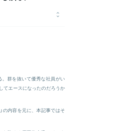
 会社組織や働く人に興味を持ち、大学
務に従事。HERPには1年間のイン
ureのカスタマーサクセスを務める。趣味
る。群を抜いて優秀な社員がい
にしてエースになったのだろうか
ス」の内容を元に、本記事ではそ