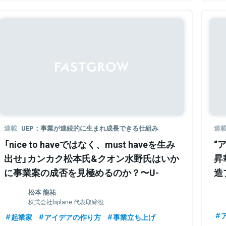
Sponsored
連載
UEP：事業が連続的に生まれ成長できる仕組み
連
「nice to haveではなく、must haveを生み
“
出せ」カンカク松本氏&クオン水野氏はいか
昇
に事業案の成否を見極めるのか？〜U-
造
PRODUCEパネルトーク〜
松本 龍祐
株式会社biplane 代表取締役
起業家
アイデアの作り方
事業立ち上げ