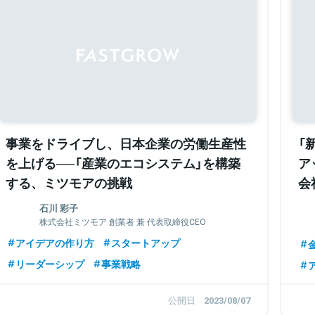
事業をドライブし、日本企業の労働生産性
「
を上げる──「産業のエコシステム」を構築
ア
する、ミツモアの挑戦
会
し
石川 彩子
株式会社ミツモア 創業者 兼 代表取締役CEO
アイデアの作り方
スタートアップ
金
リーダーシップ
事業戦略
公開日
2023/08/07