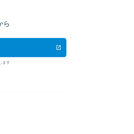
から
します