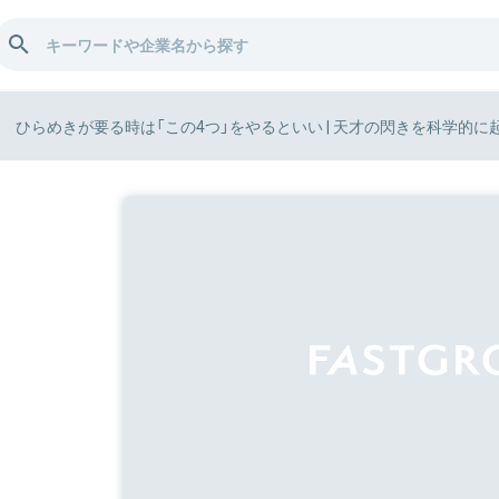
ひらめきが要る時は「この4つ」をやるといい | 天才の閃きを科学的に起