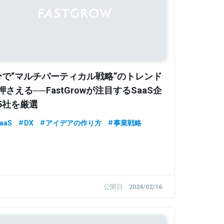
分で“マルチバーティカル戦略”のトレンド
押さえる──FastGrowが注目するSaaS企
5社を厳選
aaS
DX
アイデアの作り方
事業戦略
公開日
2024/02/16