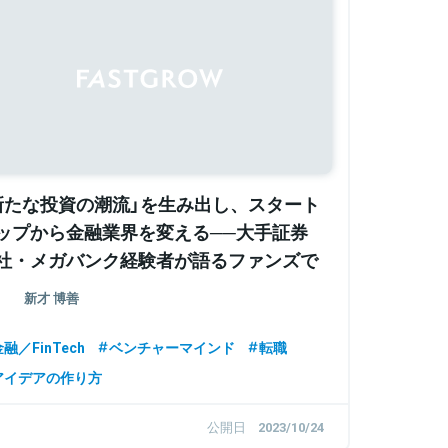
Sponsored
新たな投資の潮流」を生み出し、スタート
ップから金融業界を変える──大手証券
社・メガバンク経験者が語るファンズで
かできない挑戦とは
新才 博善
融／FinTech
ベンチャーマインド
転職
アイデアの作り方
公開日
2023/10/24