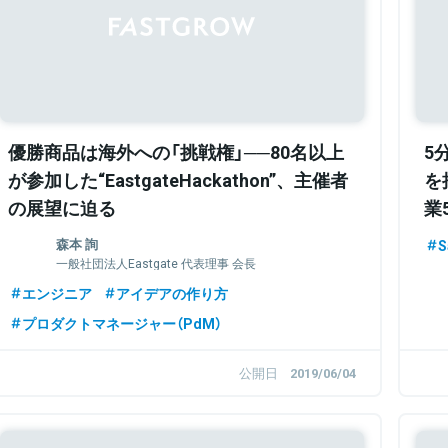
優勝商品は海外への「挑戦権」──80名以上
5
が参加した“EastgateHackathon”、主催者
を
の展望に迫る
業
森本 詢
S
一般社団法人Eastgate 代表理事 会長
エンジニア
アイデアの作り方
プロダクトマネージャー（PdM）
公開日
2019/06/04