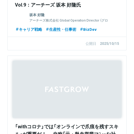
Vol.9：アーチーズ 坂本 好隆氏
坂本 好隆
アーチーズ株式会社 Global Operation Director （グロ
ーバルオペレーションディレクター）
キャリア戦略
生産性・仕事術
BizDev
公開日
2025/10/15
「withコロナ」では「オンラインで爪痕を残すスキ
ル」が重要だ！──自称「元・熱血営業マン」な社