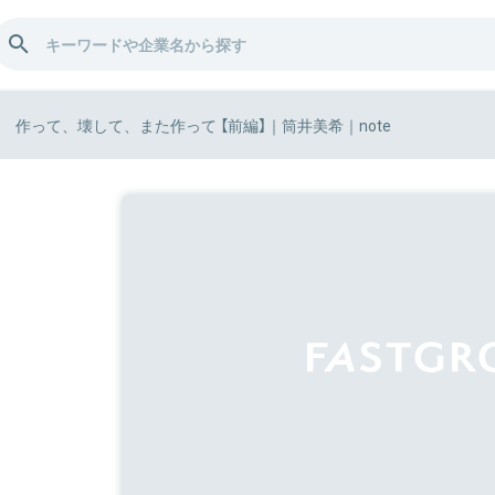
作って、壊して、また作って 【前編】｜筒井美希｜note