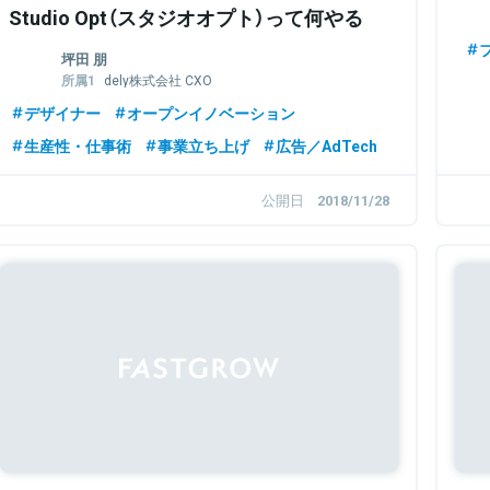
Studio Opt（スタジオオプト）って何やる
の？
坪田 朋
dely株式会社 CXO
株式会社Basecamp CEO
デザイナー
オープンイノベーション
Studio Opt デザインフェロー
Onedot株式会社 CCO
生産性・仕事術
事業立ち上げ
広告／AdTech
公開日
2018/11/28