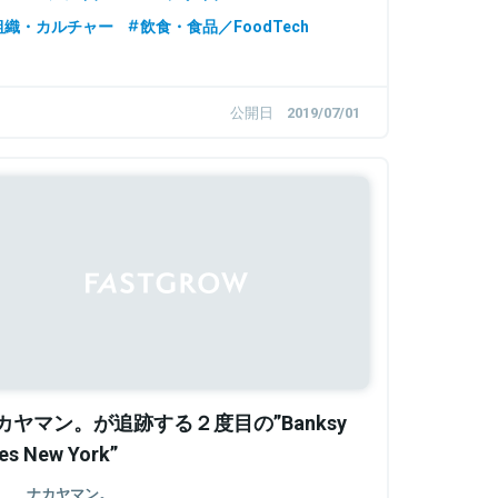
Studio Opt デザインフェロー
Onedot株式会社 CCO
組織・カルチャー
飲食・食品／FoodTech
公開日
2019/07/01
カヤマン。が追跡する２度目の”Banksy
es New York”
ナカヤマン。