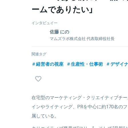
ームでありたい」
インタビュイー
佐藤 にの
マムズラボ株式会社 代表取締役社長
2003年よりフリーランスとして音楽イベント・音
の立ち上げの他、フリーの編集ライターとして女性誌
関連タグ
動・キャスティング業などを手がける。
経営者の視座
生産性・仕事術
デザイ
2014年、全国フリーランスママの制作コミュニティを
ンキャピタルと共同で「マムズラボ」として事業化。2
就任。
一般社団法人JAPAN FAMILY PROJECT代表理事／一般社
在宅型のマーケティング・クリエイティブチー
インやライティング、PRを中心に約170名の
関連情報をみる
属している。