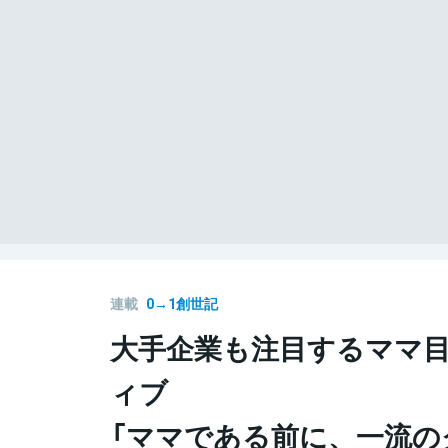
連載
0→1創世記
大手企業も注目するママ
ィブ
「ママである前に、一流の