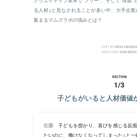
クリエイティブ業界で“フリー”、そして“母親
る人材」と見なされることが多い中、大手企業
集まるマムズラボの強みとは？
TEXT BY
MISA HARAD
PHOTO BY
YUKI IKEDA
SECTION
1
/
3
子どもがいると人材価値
佐藤
子どもを授かり、喜びを感じる反面
たいのに、働けなくなってしまった』と一