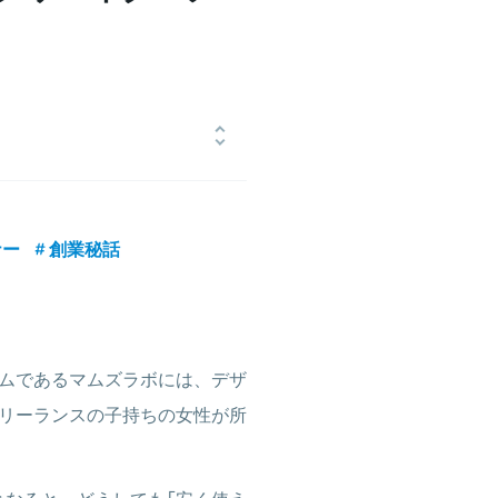
楽専門情報誌の発行・企画運営チーム
やママ向けWebサイトなどで執筆活
ナー
創業秘話
立ち上げ、2016年よりSBヒューマ
017年7月より法人化し代表取締役に
団法人Stand for mothers理事
ムであるマムズラボには、デザ
フリーランスの子持ちの女性が所