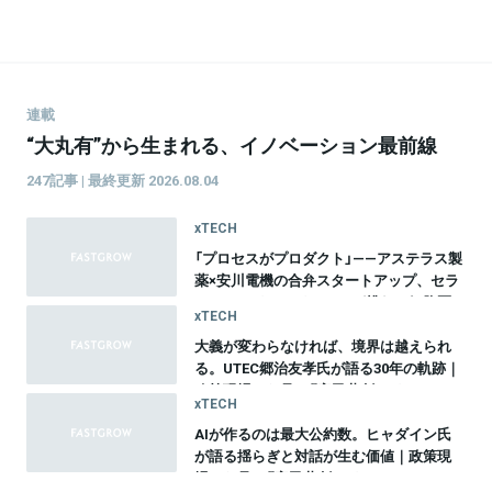
連載
“大丸有”から生まれる、イノベーション最前線
247記事 | 最終更新 2026.08.04
xTECH
「プロセスがプロダクト」——アステラス製
薬×安川電機の合弁スタートアップ、セラ
ファ・バイオサイエンスが挑む、細胞医
xTECH
療20年間のものづくり革命
大義が変わらなければ、境界は越えられ
る。UTEC郷治友孝氏が語る30年の軌跡｜
政策現場から見る『官民共創のイノベーシ
xTECH
ョン』vol.10
AIが作るのは最大公約数。ヒャダイン氏
が語る揺らぎと対話が生む価値｜政策現
場から見る『官民共創のイノベーション』