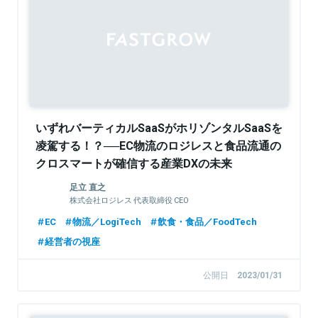
Sponsored
いずれバーティカルSaaSがホリゾンタルSaaSを
凌駕する！？──EC物流のロジレスと食品流通の
クロスマートが確信する産業DXの未来
足立 直之
株式会社ロジレス 代表取締役 CEO
EC
物流／LogiTech
飲食・食品／FoodTech
経営者の視座
公開日
2023/01/31