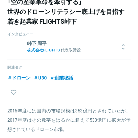
「空の産業革命を牽引する」
世界のドローンリテラシー底上げを目指す
若き起業家 FLIGHTS峠下
インタビュイー
峠下 周平
株式会社FLIGHTS
代表取締役
グライダーパイロットとしての経験から、国内初のドローン操縦士
のオンデマンド派遣サービス「DroneAgent」を設立。全国規模でド
関連タグ
ローン空撮/測量/点検、ドローン出張教習、ドローン機体販売、ドロ
ドローン
U30
創業秘話
ーン機体開発と幅広いドローン事業を展開中。
関連情報をみる
2016年度には国内の市場規模は353億円とされていたが、
2017年度はその数字をはるかに超えて533億円に拡大が予
想されているドローン市場。