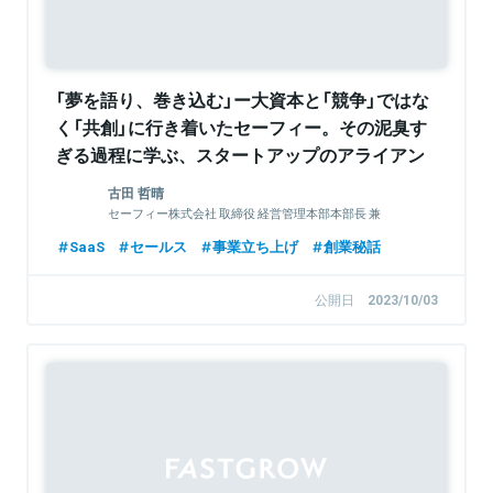
「夢を語り、巻き込む」ー大資本と「競争」ではな
く「共創」に行き着いたセーフィー。その泥臭す
ぎる過程に学ぶ、スタートアップのアライアン
ス活用術
古田 哲晴
セーフィー株式会社 取締役 経営管理本部本部長 兼
CFO
SaaS
セールス
事業立ち上げ
創業秘話
公開日
2023/10/03