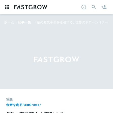
ホーム
記事一覧
「空の産業革命を牽引する」 世界のドローンリテラシー底上げを目指す 若き起業家 FLIGHTS峠下
連載
未来を創るFastGrower