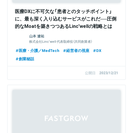
医療DXに不可欠な「患者とのタッチポイント」
に、最も深く入り込むサービスがこれだ──圧倒
的なMoatを築きつつあるLinc'wellの戦略とは
山本 遼祐
株式会社Linc’well 代表取締役（共同創業者）
医療・介護／MedTech
経営者の視座
DX
創業秘話
公開日
2023/12/21