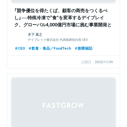
「競争優位を得たくば、顧客の商売をつくるべ
し」──特殊冷凍で“食”を変革するデイブレイ
ク、グローバル4,000億円市場に挑む事業開発と
は
木下 昌之
デイブレイク株式会社 代表取締役社長 CEO
CEO
飲食・食品／FoodTech
創業秘話
公開日
2023/11/30
Sponsored