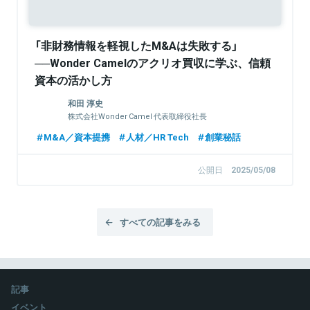
「非財務情報を軽視したM&Aは失敗する」
──Wonder Camelのアクリオ買収に学ぶ、信頼
資本の活かし方
和田 淳史
株式会社Wonder Camel 代表取締役社長
M&A／資本提携
人材／HR Tech
創業秘話
公開日
2025/05/08
すべての記事をみる
記事
イベント