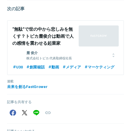
次の記事
“無駄”で世の中から悲しみを無
くす？トピカ麓俊介は動画で人
の感情を震わせる起業家
麓 俊介
株式会社トピカ 代表取締役社長
1989年兵庫県出身。中学１年からプログラミングを始め、ホームペ
U30
創業秘話
動画
メディア
マーケティング
ージ制作やアフィリエイト、ネットゲームなどを個人で開発。2009
年に新卒でＥＣサイト開発・運営会社に入社。2010年からは株式会
連載
社ポケラボにて、ゲーム開発に従事。プログラマー、ディレクタ
未来を創るFastGrower
ー、プロデューサーを経験。株式会社セガと協業で作った『運命の
クランバトル』は年商20億円規模のヒットとなった。2016年5月に
株式会社トピカ設立。
記事を共有する
関連情報をみる
記事をいいねする