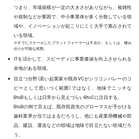
つまり、市場規模が一定の大きさがありながら、複雑性
や規制などが要因で、中小事業体が多く分散している領
域や、イノベーションが起こりにくく大手で寡占されて
いる領域。
※すでにスケールしたプラットフォーマーは不在か、もしくは、棲み
分けが可能な状態。
ITを活かして、スピーディに事業価値を向上させられる
余地がある領域。
目立つ分野（若い起業家や既存VCがシリコンバレーのコ
ピーとして思いつく範囲）ではなく、地味でニッチな
BtoBもしくは日常から見えづらいBtoCに注目する。
BtoBの例で言えば、既存投資先のグローマスが手がける
歯科業界が当てはまるだろうし、他にも産業用機械や部
品、建設、運送などの領域は地味で目立たない領域だろ
う。