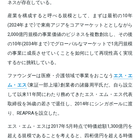
ネスが存在している。
産業を構成すると呼べる規模として、まずは最初の10年
(2024年まで）で東南アジアをコアマーケットととしながら
2,000億円規模の事業価値のビジネスを複数創出し、その後
の10年(2034年まで）でグローバルなマーケットで1兆円規模
の事業に成長させていくことを如何にして再現性高く実現
するかに挑戦している。
ファウンダーは医療・介護領域で事業をおこなう
エス・エ
ム・エス
（東証一部上場）創業者の諸藤周平氏だ。自ら設立
して以来11年間にわたり務めてきたエス・エム・エス代表
取締役を36歳の若さで退任し、2014年にシンガポールに渡
り、REAPRAを設立した。
エス・エム・エスは2017年5月時点で時価総額1,300億円を
超える規模であることを考えると、四桁億円を超える時価