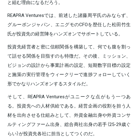
と組む理由になるだろう。
REAPRA Venturesでは、前述した諸藤周平氏のみならず、
グルーポンジャパン、エニグモのCFOを歴任した松田竹生
氏が投資先の経営陣をハンズオンでサポートしている。
投資先経営者と密に信頼関係を構築して、何でも腹を割っ
て話せる関係を目指すのも特徴だ。その後、ミッション、
ビジョンの設計から事業計画の設定、短期数字目標の設定
と施策の実行管理をウィークリーで進捗フォローしていく
形でかなりハンズオンするスタイルだ。
そして、REAPRA Venturesがユニークな点がもう一つあ
る。投資先への人材供給である。経営企画の役割を担う人
材を出向させる仕組みとして、外資金融出身や外資コンサ
ルティングファーム出身、総合商社出身の若手（25-29歳ぐ
らい）が投資先各社に担当としてつくのだ。