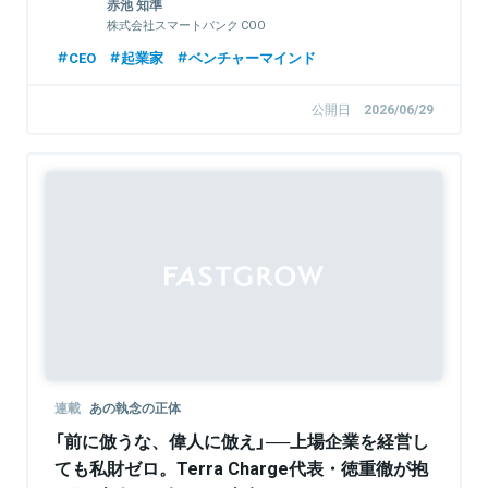
赤池 知準
株式会社スマートバンク COO
CEO
起業家
ベンチャーマインド
公開日
2026/06/29
連載
あの執念の正体
「前に倣うな、偉人に倣え」──上場企業を経営し
ても私財ゼロ。Terra Charge代表・徳重徹が抱