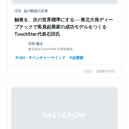
連載
あの執念の正体
触覚を、次の世界標準にする──東北大発ディー
プテックで客員起業家の成功モデルをつくる
TouchStar代表石田氏
石田 健太
株式会社TouchStar 代表取締役
CEO
ベンチャーマインド
起業家
公開日
2026/07/10