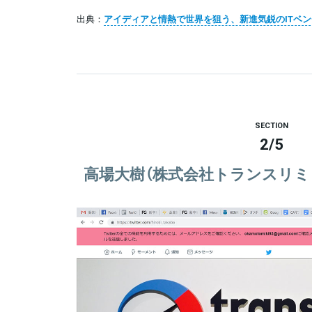
出典：
アイディアと情熱で世界を狙う、新進気鋭のITベ
SECTION
2
/
5
高場大樹（株式会社トランスリミ