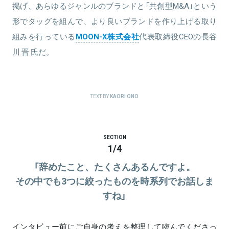
掲げ、あらゆるジャンルのブランドと「共創型M&A」という
形でタッグを組んで、より良いブランドを作り上げる取り
組みを行っている
MOON-X株式会社
代表取締役CEOの長谷
川 晋 氏だ。
TEXT BY
KAORI ONO
SECTION
1
/
4
「辞めたこと、たくさんあるんですよ。
その中でも3つに絞ったものを時系列でお話しま
すね」
インタビュー前にご自身の考えを整理して臨んでくださっ