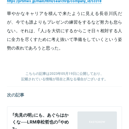
https://prtimes.jp/main/html/searchrlp/company_id/53318
華やかなキャリアを積んで来たように見える長谷川氏だ
が、今でも誰よりもプレゼンの練習をするなど努力も怠ら
ない。それは、「人」を大切にするからこそ日々相対する人
に全力を尽くすために考え抜いて準備をしていくという姿
勢の表れであろうと思った。
こちらの記事は2023年05月19日に公開しており、
記載されている情報が現在と異なる場合がございます。
次の記事
「先見の明」にも、あぐらはか
くな──LRM幸松哲也の「やめ
3」