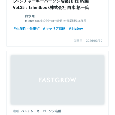
【ベンチャーキーパーソン名鑑】BizDev編
Vol.35：talentbook株式会社 白水 彰一氏
白水 彰一
talentbook株式会社 執行役員 兼 営業開発本部長
生産性・仕事術
キャリア戦略
BizDev
公開日
2026/03/30
連載
ベンチャーキーパーソン名鑑