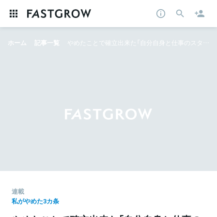
ホーム
記事一覧
やめたことで確立出来た「自分自身と仕事のスタイル」──MOON-X長谷川晋の「やめ3」
連載
私がやめた3カ条