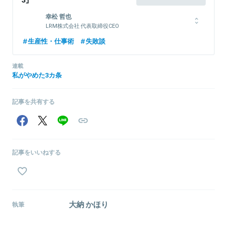
幸松 哲也
LRM株式会社 代表取締役CEO
兵庫県生まれ。奈良県立郡山高校卒業後、徳島大学工学部知能情報
生産性・仕事術
失敗談
工学科へ進学。新卒でTIS株式会社に入社。大規模システム開発プ
ロジェクトに携わり、システム開発の提案から開発、運用保守ま
連載
で、一貫して担当。主に、Windows系サーバのインフラ構築担当と
私がやめた3カ条
して、サーバやデータベースの設計、保守に従事。その後、外資系
IT企業、システム会社を経て、2006年12月にLRM株式会社を設
立。従業員2名の零細企業から2万名弱の一部上場企業まで、450社
記事を共有する
以上のISMS/ISO27001やプライバシーマークの構築・運用に関わ
り、『情報は「守る」ためにあるのでなく、「使う」ためにある』とい
うポリシーのもと、コストばかりかかって意味のないセキュリティ
ルールの廃止等を積極的に提案する。
記事をいいねする
関連情報をみる
大納 かほり
執筆