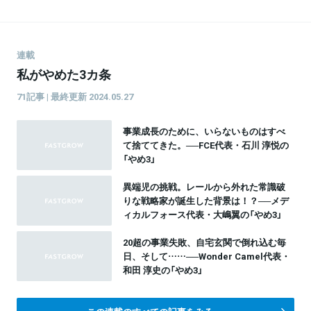
連載
私がやめた3カ条
71記事 | 最終更新 2024.05.27
事業成長のために、いらないものはすべ
て捨ててきた。──FCE代表・石川 淳悦の
「やめ3」
異端児の挑戦。レールから外れた常識破
りな戦略家が誕生した背景は！？──メデ
ィカルフォース代表・大嶋翼の「やめ3」
20超の事業失敗、自宅玄関で倒れ込む毎
日、そして……──Wonder Camel代表・
和田 淳史の「やめ3」