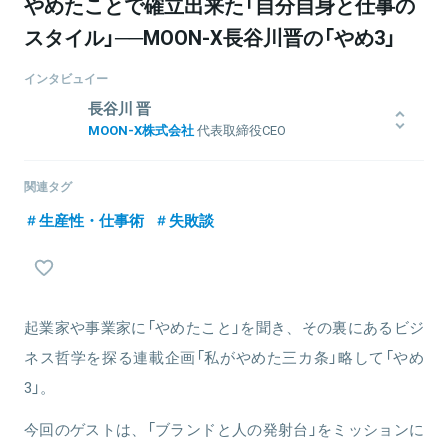
やめたことで確立出来た「自分自身と仕事の
スタイル」──MOON-X長谷川晋の「やめ3」
インタビュイー
長谷川 晋
MOON-X株式会社
代表取締役CEO
2歳から9歳までアメリカ、シアトルで育つ。京都大学経済学部卒、
体育会ハンドボール部主将。2000年に東京海上火災入社、法人営業
関連タグ
担当。P&Gで10年間、Pampers・Gillette・Braun・SK-IIなどのマ
生産性・仕事術
失敗談
ーケティングおよびマネジメントを統括。その後、楽天の上級執行
役員としてグローバルおよび国内グループ全体のマーケティングを
管掌。2015年Facebook Japanの代表取締役に就任、在任中に
InstagramはMAU810万から3,300万に。2019年8月にMOON-XInc.
を創業。最新著書「今すぐ結果が出る １ページ思考」（ダイヤモンド
社）
起業家や事業家に「やめたこと」を聞き、その裏にあるビジ
ネス哲学を探る連載企画「私がやめた三カ条」略して「やめ
3」。
関連情報をみる
今回のゲストは、「ブランドと人の発射台」をミッションに