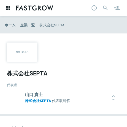
ホーム
企業一覧
株式会社SEPTA
株式会社SEPTA
代表者
山口 貴士
株式会社SEPTA
代表取締役
新卒で外資系コンサルティングファームに入社。事業再生部門にお
いて、中期経営計画策定支援、財務モデリング、事業戦略策定及び
実行支援、事業及び財務デューデリジェンス、資金繰りモデル作成
支援等のプロジェクトを経験。2019年11月に親友のPwC同期ととも