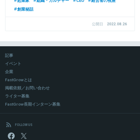
起業家
組織・カルチャー
CEO
経営者の視座
創業秘話
公開日
2022.08.26
記事
イベント
企業
FastGrowとは
掲載依頼／お問い合わせ
ライター募集
FastGrow長期インターン募集
FOLLOW US