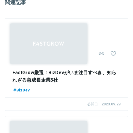
関連記事
に、株式会社ExPAを共同創業、CEOに就任。2020年4月にCEOを交
代、COOに従事。同年8月にExPAを辞任、新たに株式会社SEPTAを
設立、CEOに就任。
関連情報をみる
FastGrow厳選！BizDevがいま注目すべき、知ら
れざる急成長企業5社
BizDev
公開日
2023.09.29