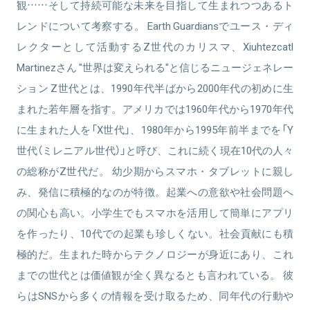
観……そして持続可能な未来を目指して生まれつつあるト
レンドについて考察する。 Earth Guardiansでユース・ディ
レクターとして活動するZ世代のカリスマ、Xiuhtezcatl
Martinezさん "世界は変えられる"と信じるニュージェネレー
ション Z世代とは、1990年代半ばから2000年代の初めに生
まれた若年層を指す。アメリカでは1960年代から1970年代
に生まれた人を「X世代」、1980年から1995年前半までを「Y
世代（ミレニアル世代）」と呼び、これに続く現在10代の人々
の総称がZ世代だ。 幼少期からスマホ・タブレットに親し
み、発信に積極的なのが特徴。起業への意欲や社会問題へ
の関心も高い。小学生でもスマホを活用して簡単にアプリ
を作ったり、10代での起業も珍しくない。社会貢献にも積
極的だ。生まれた時からテクノロジーが身近にあり、これ
までの世代とは価値観が全く異なるとも言われている。 彼
らはSNSから多くの情報を受け取るため、同年代の行動や