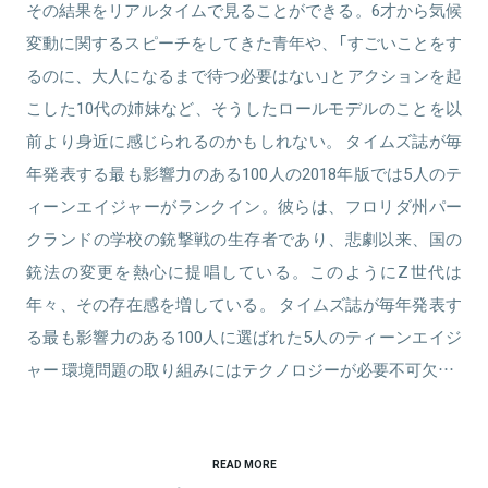
その結果をリアルタイムで見ることができる。6才から気候
変動に関するスピーチをしてきた青年や、「すごいことをす
るのに、大人になるまで待つ必要はない」とアクションを起
こした10代の姉妹など、そうしたロールモデルのことを以
前より身近に感じられるのかもしれない。 タイムズ誌が毎
年発表する最も影響力のある100人の2018年版では5人のテ
ィーンエイジャーがランクイン。彼らは、フロリダ州パー
クランドの学校の銃撃戦の生存者であり、悲劇以来、国の
銃法の変更を熱心に提唱している。このようにZ世代は
年々、その存在感を増している。 タイムズ誌が毎年発表す
る最も影響力のある100人に選ばれた5人のティーンエイジ
ャー 環境問題の取り組みにはテクノロジーが必要不可欠…
READ MORE