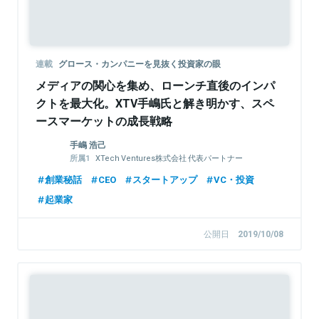
連載
グロース・カンパニーを見抜く投資家の眼
メディアの関心を集め、ローンチ直後のインパ
クトを最大化。XTV手嶋氏と解き明かす、スペ
ースマーケットの成長戦略
手嶋 浩己
XTech Ventures株式会社 代表パートナー
株式会社LayerX 取締役
創業秘話
CEO
スタートアップ
VC・投資
起業家
公開日
2019/10/08