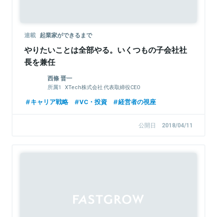
連載
起業家ができるまで
やりたいことは全部やる。いくつもの子会社社
長を兼任
西條 晋一
XTech株式会社 代表取締役CEO
XTech Ventures株式会社 代表パートナー
キャリア戦略
VC・投資
経営者の視座
エキサイトホールディングス株式会社 代表取
締役社長CEO
公開日
2018/04/11
Sponsored