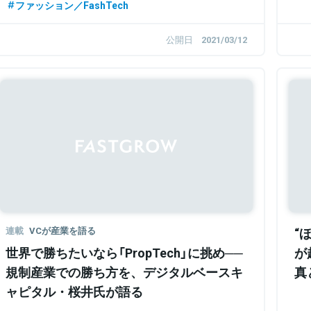
ファッション／FashTech
公開日
2021/03/12
連載
VCが産業を語る
“
世界で勝ちたいなら「PropTech」に挑め──
が
規制産業での勝ち方を、デジタルベースキ
真
ャピタル・桜井氏が語る
ネ