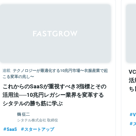
連載
テクノロジーが最適化する10兆円市場〜衣服産業で起
V
こる変革の兆し〜
活
これからのSaaSが重視すべき3指標とその
ち【
活用法──10兆円レガシー業界を変革する
シタテルの勝ち筋に学ぶ
鶴 征二
シタテル株式会社 取締役
SaaS
スタートアップ