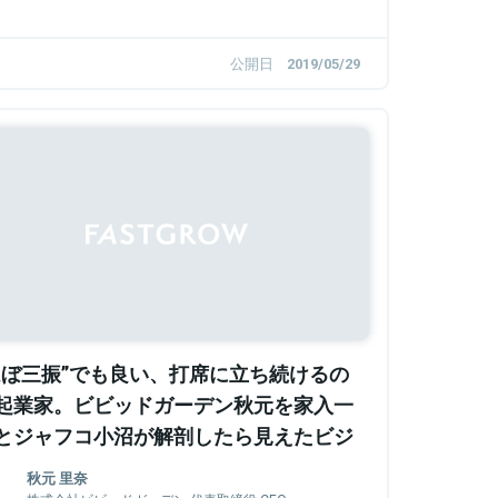
公開日
2019/05/29
ほぼ三振”でも良い、打席に立ち続けるの
起業家。ビビッドガーデン秋元を家入一
とジャフコ小沼が解剖したら見えたビジ
スの真理
秋元 里奈