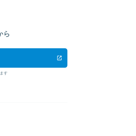
から
ます