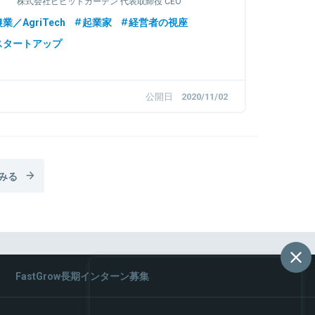
株式会社ビビッドガーデン 代表取締役 CEO
業／AgriTech
起業家
経営者の視座
スタートアップ
公開日
2020/11/02
みる
FastGrow長期インターン募集