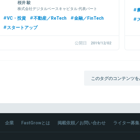
桜井 駿
株式会社デジタルベースキャピタル 代表パート
農
ナー
VC・投資
不動産／ReTech
金融／FinTech
スタートアップ
公開日
2019/12/02
このタグのコンテンツを
企業
FastGrowとは
掲載依頼／お問い合わせ
ライター募集