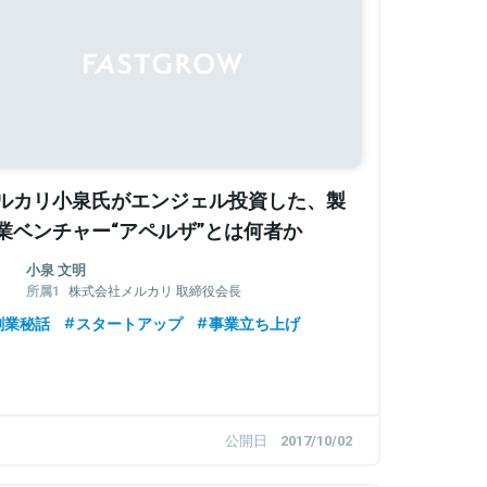
ルカリ小泉氏がエンジェル投資した、製
業ベンチャー“アペルザ”とは何者か
小泉 文明
株式会社メルカリ 取締役会長
株式会社鹿島アントラーズ・エフ・シ
創業秘話
スタートアップ
事業立ち上げ
ー 代表取締役社長
公開日
2017/10/02