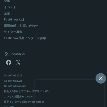
記事
イベント
企業
FastGrowとは
掲載依頼／お問い合わせ
ライター募集
FastGrow長期インターン募集
FOLLOW US
Goodfind 2027
Goodfind 2028
Goodfind College
社会人3年目までのキャリアサイト G3
コンサル就職 FactLogic
長期インターン紹介 Intern Street
TeamUp