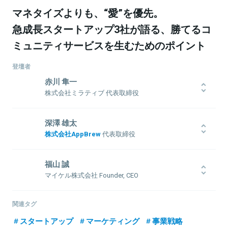
マネタイズよりも、“愛”を優先。
急成長スタートアップ3社が語る、勝てるコ
ミュニティサービスを生むためのポイント
登壇者
赤川 隼一
株式会社ミラティブ 代表取締役
2006年、株式会社ディー・エヌ・エーに入社。「Yahoo!モバゲー」等
の立ち上げ後、新卒出身者として初の執行役員に就任し、海外事業
深澤 雄太
の統括やゲーム開発に携わる。2018年2月、「わかりあう願いをつな
株式会社AppBrew
代表取締役
ごう」をミッションに株式会社エモモ（現 ミラティブ）を創業し、日
本最大のスマートフォンゲーム配信サービス「Mirrativ」を運営中。
1994年生まれ、2013年度東京大学入学。中学時代に独学でプログラ
ミングを習得。大学入学後の2013年に友人らと共に「東大無料塾」を
福山 誠
立ち上げた後、大学を休学しfreee株式会社で1年間インターンを経
マイケル株式会社 Founder, CEO
験。個人でのシステム開発の受託などを経て、2016年2月に株式会社
AppBrewを設立。コスメのコミュニティアプリ「LIPS」を2017年1月
早稲田大学大学院修了後、2009年4月に新卒としてグーグル株式会社
にリリース。
に入社。2011年8月にシンクランチ株式会社を創業し、2012年12
関連タグ
月、Donuts がシンクランチ株式会社の全株式を取得する形で
関連情報をみる
スタートアップ
マーケティング
事業戦略
Donuts に参画。動画コミュニティサービス MixChannel の責任者