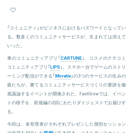
としてプロダクト設計および開発、収益化に従事した。2016年12月
にマイケル株式会社を設立し、車に特化したコミュニティアプリの
「CARTUNE」を展開。
関連情報をみる
「コミュニティ」がビジネスにおけるバズワードとなってい
る。数多くのコミュニティサービスが、生まれては消えて
関連情報をみる
いった。
車のコミュニティアプリ「
CARTUNE
」、コスメのクチコミ
コミュニティアプリ「
LIPS
」、スマホ一台でゲームのストリ
ーミング配信ができる「
Mirrativ
」の3つのサービスの生みの
親たちが、勝てるコミュニティサービスづくりの要諦を徹
底議論するイベントが開催された。FastGrowでは、イベン
トの様子を、前後編の2回にわたりダイジェストでお届けす
る。
今回は、各登壇者がそれぞれプレゼンした個別セッション
の内容を紹介した
前編
に引き続き、パネルディスカッショ