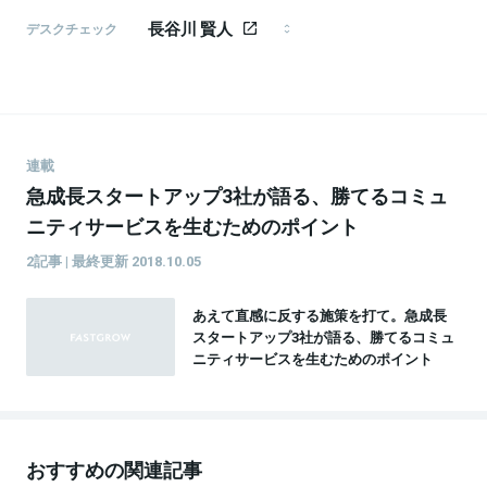
編集者・ライター（モメンタム・ホース所属）。
長谷川 賢人
『CAIXA』副編集長、『FastGrow』編集パートナー、グ
デスクチェック
ロービス・キャピタル・パートナーズ編集パートナー
1986年生まれ、東京都武蔵野市出身。日本大学芸術学
など。 関心領域：イノベーション論、メディア論、情
部文芸学科卒。 「ライフハッカー［日本版］」副編集長、
報社会論、アカデミズム論、政治思想、社会思想など
「北欧、暮らしの道具店」を経て、2016年よりフリーラ
を行き来。
ンスに転向。 ライター／エディターとして、執筆、編
集、企画、メディア運営、モデレーター、音声配信な
ど活動中。
連載
急成長スタートアップ3社が語る、勝てるコミュ
ニティサービスを生むためのポイント
2記事 | 最終更新 2018.10.05
あえて直感に反する施策を打て。急成長
スタートアップ3社が語る、勝てるコミュ
ニティサービスを生むためのポイント
おすすめの関連記事