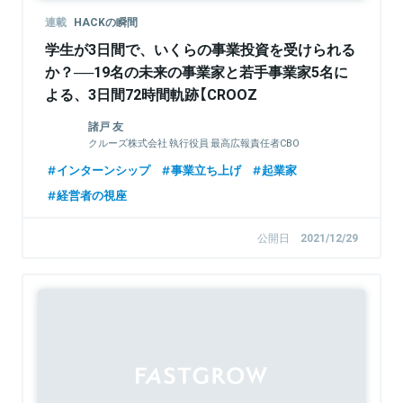
連載
HACKの瞬間
学生が3日間で、いくらの事業投資を受けられる
か？──19名の未来の事業家と若手事業家5名に
よる、3日間72時間軌跡【CROOZ
INTERNSHIP“HACK”イベントレポート】
諸戸 友
クルーズ株式会社 執行役員 最高広報責任者CBO
インターンシップ
事業立ち上げ
起業家
経営者の視座
公開日
2021/12/29