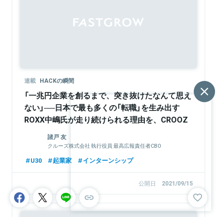
連載
HACKの瞬間
「一兆円企業を創るまで、突き抜けたなんて思え
ない」──日本で最も多くの「転職」を生み出す
ROXX中嶋氏が走り続けられる理由を、CROOZ
執行役員の諸戸氏が探る（連載：HACKの瞬間 第
諸戸 友
3回）
クルーズ株式会社 執行役員 最高広報責任者CBO
U30
起業家
インターンシップ
公開日
2021/09/15