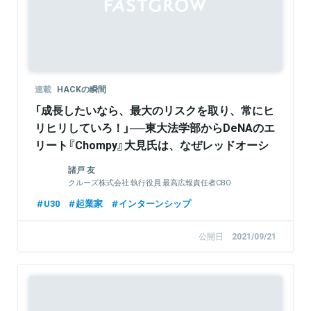
連載
HACKの瞬間
「成長したいなら、最大のリスクを取り、常にヒ
リヒリしていろ！」──東大法学部からDeNAのエ
リート『Chompy』大見氏は、なぜレッドオーシ
ャンのフードデリバリー領域で起業したのか（連
諸戸 友
載：HACKの瞬間 第4回）
クルーズ株式会社 執行役員 最高広報責任者CBO
U30
起業家
インターンシップ
公開日
2021/09/21