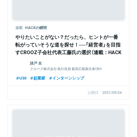
連載
HACKの瞬間
やりたいことがない？だったら、ヒントが一番
転がっていそうな道を探せ！──「経営者」を目指
すCROOZ子会社代表工藤氏の選択（連載：HACK
の瞬間 第5回）
諸戸 友
クルーズ株式会社 執行役員 最高広報責任者CBO
U30
起業家
インターンシップ
公開日
2021/09/24
Sponsored