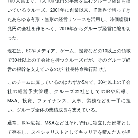
100 人集まり、1人100 億円の事業を生むグループ経営を描
いているクルーズ。2001年に創業以来、IT業界で培ってき
たあらゆる有形・無形の経営リソースを活用し、時価総額1
兆円の会社を作るべく、2018年からグループ経営に舵を切
った。
現在は、ECやメディア、ゲーム、投資などの10以上の領域
で30社以上の子会社を持つクルーズだが、そのグループ経
営の根幹を支えているのが「社長特命執行部」だ。
このチームに属しているのはわずか5名で、30社以上の子会
社の経営予実管理、クルーズ本社としてのIRや広報、
M&A、投資、ファイナンス、人事、労務などを一手に担
い、グループ全体の業績成長を支えている。
通常、IRや広報、M&Aなどはそれぞれに独立した部署とし
て存在し、スペシャリストとしてキャリアを積んだ人が担