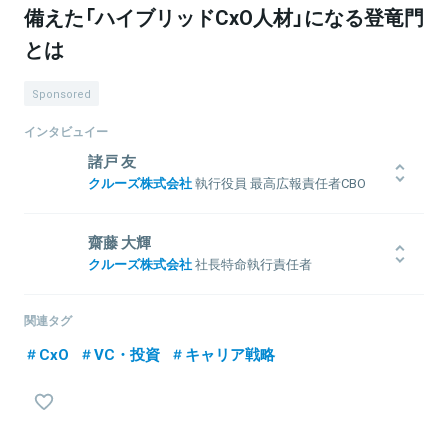
備えた「ハイブリッドCxO人材」になる登竜門
とは
Sponsored
インタビュイー
諸戸 友
クルーズ株式会社
執行役員 最高広報責任者CBO
1980年生まれ。2003年に新卒でリクルートの代理店に入社、2007年
にベンチャー企業に特化した採用コンサルティングを行う株式会社
齋藤 大輝
アイ・パッションの創業メンバーとして参画、1,000人以上の起業家
クルーズ株式会社
社長特命執行責任者
との出会いを経て、2012年クルーズ株式会社に入社。執行役員に就
任し、社長室、広報、ブランディング、新卒採用などを担当。クル
神奈川県・理系出身。大学時代は遺伝子の研究をしていた傍で、採
ーズが時価総額1兆円企業を目指すため、経営人材100人のグループ
用コンサルティング会社にインターン生として勤務。2014年から新
関連タグ
入りを狙った「永久進化構想」の実現を牽引している。 現在は「永久
卒として同採用支援会社に入社、営業として従事。2017年 クルーズ
CxO
VC・投資
キャリア戦略
進化構想」実現のため、若手の有望起業家、起業家予備軍の発掘・リ
に入社。SHOPLISTの新卒採用とPRを推進、グループの広報PR、
レーション構築の傍ら、最高広報責任者CBOとしてグループのPR/IR
IR、投資、M&Aなどを社長特命執行部で幅広く業務担当。現在は、
も担当する。
社長特命執行責任者として、グループのバックオフィス、子会社の
CROOZ SHOPLISTのバックオフィスから事業管理等を担当してい
る。