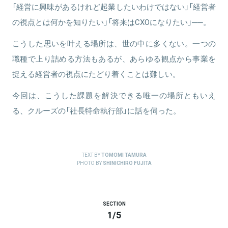
「経営に興味があるけれど起業したいわけではない」「経営者
の視点とは何かを知りたい」「将来はCXOになりたい」──。
関連情報をみる
関連情報をみる
こうした思いを叶える場所は、世の中に多くない。一つの
職種で上り詰める方法もあるが、あらゆる観点から事業を
捉える経営者の視点にたどり着くことは難しい。
今回は、こうした課題を解決できる唯一の場所ともいえ
る、クルーズの「社長特命執行部」に話を伺った。
TEXT BY
TOMOMI TAMURA
PHOTO BY
SHINICHIRO FUJITA
SECTION
1
/
5