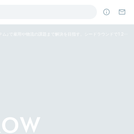
きのこで脱炭素を実現？特許を多数取得の「マッシュファメンタシステム」で雇用や物流の課題まで解決を目指す。シードラウンドで1.2億円を調達──株式会社楽々