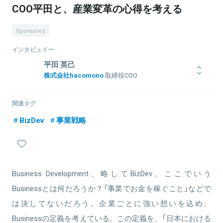
COO平田と、産業変革の心得を考える
Sponsored
インタビュイー
平田 英己
株式会社hacomono
取締役COO
株式会社ローランド・ベルガーにて、消費財を中心に戦略策定・企
業再生などのプロジェクトに従事。その後、楽天グループ株式会社
関連タグ
の執行役員として国内のエンターテインメント系ECを担当。2022年
BizDev
事業戦略
4月にCOOとして、hacomonoに参画。7月より取締役就任。
関連情報をみる
Business Development、略してBizDev。ここでいう
Businessとは何だろうか？「事業でお金を稼ぐこと」などで
は決してないだろう。企業ごとに強い想いを込め、
Businessの定義を考えている。この定義を、「日本における