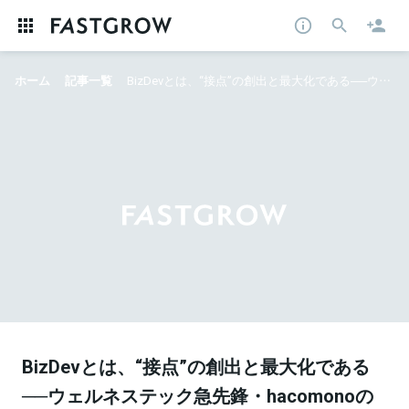
ホーム
記事一覧
BizDevとは、“接点”の創出と最大化である──ウェルネステック急先鋒・hacomonoのCOO平田と、産業変革の心得を考える
BizDevとは、“接点”の創出と最大化である
──ウェルネステック急先鋒・hacomonoの