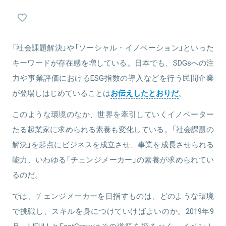
業者。「人がよりよく生きるとは何か（Well-Being）」をテーマとし
関連情報をみる
て、企業や大学と学際的研究を行う。専門分野は、予防医学、行動
科学、計算創造学など。著書に、『疲れない脳をつくる生活習慣』（プ
レジデント社）、『友だちの数で寿命はきまる』『最後のダイエット』
関連情報をみる
（ともにマガジンハウス）、『ノーリバウンド・ダイエット』（法研）な
「社会課題解決」や「ソーシャル・イノベーション」といった
どがある。
キーワードが存在感を増している。日本でも、SDGsへの注
力や事業評価におけるESG指数の導入などを行う民間企業
が登場しはじめていることは
お伝えしたとおりだ
。
関連情報をみる
このような環境のなか、世界を牽引していくイノベーター
たる起業家に求められる素養も変化している。「社会課題の
解決」を起点にビジネスを成立させ、事業を成長させられる
能力、いわゆる「チェンジメーカー」の素養が求められてい
るのだ。
では、チェンジメーカーを目指すものは、どのような環境
で挑戦し、スキルを身につけていけばよいのか。2019年9