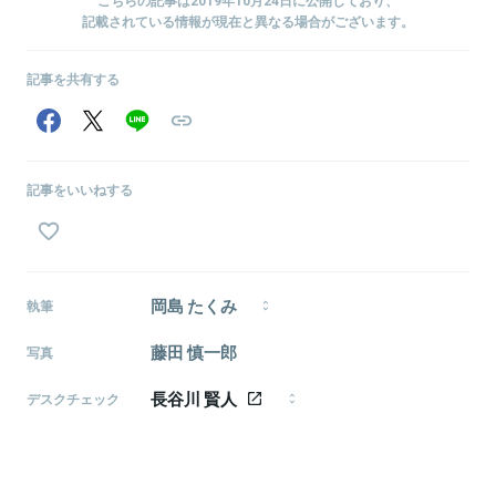
こちらの記事は2019年10月24日に公開しており、
記載されている情報が現在と異なる場合がございます。
記事を共有する
記事をいいねする
岡島 たくみ
執筆
株式会社モメンタム・ホース所属のライター・編集
藤田 慎一郎
写真
者。1995年生まれ、福井県出身。神戸大学経済学部経
済学科→新卒で現職。スタートアップを中心としたビ
長谷川 賢人
ジネス・テクノロジー全般に関心があります。
デスクチェック
1986年生まれ、東京都武蔵野市出身。日本大学芸術学
部文芸学科卒。 「ライフハッカー［日本版］」副編集長、
「北欧、暮らしの道具店」を経て、2016年よりフリーラ
ンスに転向。 ライター／エディターとして、執筆、編