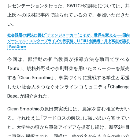
レゼンテーションを行った。SWITCHの詳細については、井
上氏への取材記事内で語られているので、参照いただきた
い。
社会課題の解決に挑む“チェンジメーカー”こそが、世界を変える──国内
ソーシャル・エンタープライズの代表格、LIFULL創業者・井上高志が語る
| FastGrow
今回は、部活動の担当教員が指導方法を動画で学べる
「Sufu」、規格外野菜や余剰野菜を用いたスムージーを販売
する「Clean Smoothie」、事業づくりに挑戦する学生と応援
したい社会人をつなぐオンラインコミュニティ「Challenge
Base」が紹介された。
Clean Smoothieの原田奈実氏には、農家を営む祖父母がい
る。それゆえに「フードロスの解決」に強い思いを寄せてい
た。大学生の頃から事業アイデアを提案し続け、新卒2年目
に事業へ採択された。同様に、他の2名からも自らの生い立