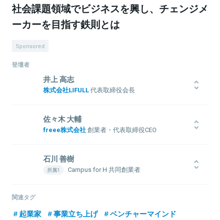
社会課題領域でビジネスを興し、チェンジメ
ーカーを目指す鉄則とは
Sponsored
登壇者
井上 高志
株式会社LIFULL
代表取締役会長
1968年、横浜市生まれ。青山学院大学卒業後、株式会社リクルート
コスモス(現:株式会社コスモスイニシア)入社。株式会社リクルート
佐々木 大輔
(現:株式会社リクルートホールディングス)を経て、26歳で独立し、
freee株式会社
創業者・代表取締役CEO
1997年に株式会社ネクスト(現:株式会社LIFULL)設立。2010年に東証
一部上場。また、新経済連盟理事、一般財団法人「NEXT WISDOM
Googleで、日本およびアジア・パシフィック地域での中小企業向け
FOUNDATION」代表理事、一般社団法人「21世紀学び研究所」理事、
のマーケティングチームを統括。その後、2012年7月freee株式会社
石川 善樹
一般社団法人「Living Anywhere」理事も務めている。
を設立。Google以前は博報堂、投資ファンドのCLSAキャピタルパ
Campus for H 共同創業者
ートナーズにて投資アナリストを経て、レコメンドエンジンのスタ
公益財団法人Well-being for Planet
ートアップであるALBERTにてCFOと新規レコメンドエンジンの開発
Earth（旧LIFULL財団） 代表理事
を兼任。一橋大学商学部卒。専攻はデータサイエンス。日経ビジネ
関連タグ
ス 2013年日本のイノベーター30人 / 2014年日本の主役100人/2015
東京大学医学部健康科学科卒業、ハーバード大学公衆衛生大学院修
起業家
事業立ち上げ
ベンチャーマインド
Forbes JAPAN 日本の起業家BEST10に選出。
了後、自治医科大学で博士（医学）取得。（株）Campus for H共同創