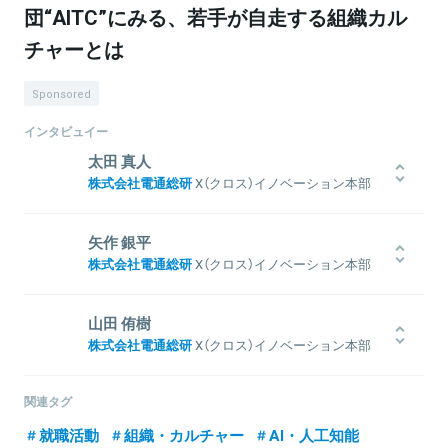
団“AITC”にみる、若手が自走する組織カル
チャーとは
Sponsored
インタビュイー
太田 真人
株式会社電通総研
X（クロス）イノベーション本部
AIトランスフォーメーションセンター 製品開発グ
ループ
矢作 銀平
2021年新卒入社。AIの信頼性の研究開発、需要予測や異常検知の受
株式会社電通総研
X（クロス）イノベーション本部
託案件、機械学習ソフトウェア開発業務に取り組む。
AIトランスフォーメーションセンター 製品開発グ
ループ
山田 侑樹
2021年新卒入社。需要予測や異常検知の受託案件、ソフトウェア開
株式会社電通総研
X（クロス）イノベーション本部
発業務に取り組む。
関連情報をみる
AIトランスフォーメーションセンター 製品開発グ
ループ
関連タグ
2021年新卒入社。自然言語処理技術を中心としたAI関連技術の研究
開発、受託案件、アジャイルでのソフトウェア開発業務に取り組
就職活動
組織・カルチャー
AI・人工知能
関連情報をみる