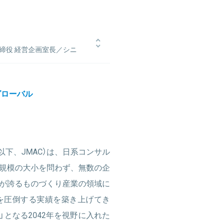
締役 経営企画室長／シニ
ングに入社。コンサルタントとして
よび成長戦略に携わり、取締役 経営
グローバル
続行中。また近年は、日本企業のグ
拠点であるJMAC中国、Ｊ－ＢＵＮ
拠点で活動中ている。
以下、JMAC）は、日系コンサル
規模の大小を問わず、無数の企
が誇るものづくり産業の領域に
を圧倒する実績を築き上げてき
」となる2042年を視野に入れた