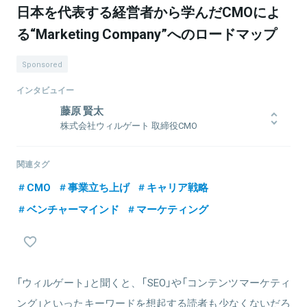
日本を代表する経営者から学んだCMOによ
る“Marketing Company”へのロードマップ
Sponsored
インタビュイー
藤原 賢太
株式会社ウィルゲート 取締役CMO
高校時代は海外留学で野球漬けの日々を過ごし、大学時代は野球の
プロ選手を目指し、ナショナルチーム等でも活躍した経歴を持つ。
関連タグ
2007年に株式会社アイフラッグ入社。インターネット広告代理店事
CMO
事業立ち上げ
キャリア戦略
業に携わり、リスティングやビッディング、アクセス解析業務に従
事。2012年06月にソフトバンク・テクノロジー株式会社入社。2014
ベンチャーマインド
マーケティング
年度、年間ソフトバンクグループ最優秀社員賞を受賞し、担当ソリ
ューションの営業利益を前年度比450％成長させることに貢献。2015
年8月に株式会社光通信入社し、2016年には、同社100％出資子会社
であるe-まちタウン株式会社 代表取締役に就任。同社では、グルー
プ主幹事業であるメディア事業「EPARK」へ参画し、インフラ基盤構
「ウィルゲート」と聞くと、「SEO」や「コンテンツマーケティ
築、システム戦略、データ分析、マーケティング部門を統括。2018
年5月 株式会社ウィルゲート入社。同年7月、執行役員就任。19年7
ング」といったキーワードを想起する読者も少なくないだろ