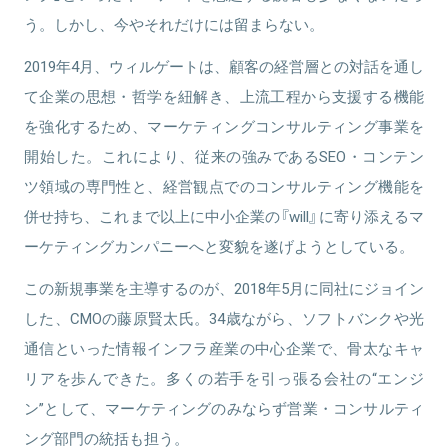
月、取締役就任。
う。しかし、今やそれだけには留まらない。
2019年4月、ウィルゲートは、顧客の経営層との対話を通し
て企業の思想・哲学を紐解き、上流工程から支援する機能
関連情報をみる
を強化するため、マーケティングコンサルティング事業を
開始した。これにより、従来の強みであるSEO・コンテン
ツ領域の専門性と、経営観点でのコンサルティング機能を
併せ持ち、これまで以上に中小企業の『will』に寄り添えるマ
ーケティングカンパニーへと変貌を遂げようとしている。
この新規事業を主導するのが、2018年5月に同社にジョイン
した、CMOの藤原賢太氏。34歳ながら、ソフトバンクや光
通信といった情報インフラ産業の中心企業で、骨太なキャ
リアを歩んできた。多くの若手を引っ張る会社の“エンジ
ン”として、マーケティングのみならず営業・コンサルティ
ング部門の統括も担う。