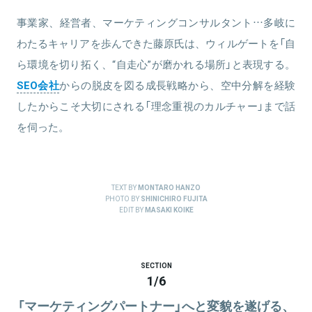
事業家、経営者、マーケティングコンサルタント…多岐に
わたるキャリアを歩んできた藤原氏は、ウィルゲートを「自
ら環境を切り拓く、“自走心”が磨かれる場所」と表現する。
SEO会社
からの脱皮を図る成長戦略から、空中分解を経験
したからこそ大切にされる「理念重視のカルチャー」まで話
を伺った。
TEXT BY
MONTARO HANZO
PHOTO BY
SHINICHIRO FUJITA
EDIT BY
MASAKI KOIKE
SECTION
1
/
6
「マーケティングパートナー」へと変貌を遂げる、