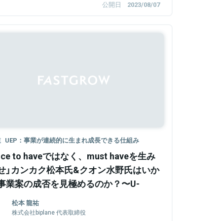
公開日
2023/08/07
Sponsored
載
UEP：事業が連続的に生まれ成長できる仕組み
ice to haveではなく、must haveを生み
せ」カンカク松本氏&クオン水野氏はいか
事業案の成否を見極めるのか？〜U-
RODUCEパネルトーク〜
松本 龍祐
株式会社biplane 代表取締役