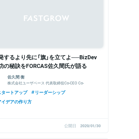
発するより先に「旗」を立てよ──BizDev
功の秘訣をFORCAS佐久間氏が語る
佐久間 衡
株式会社ユーザベース 代表取締役Co-CEO Co-
Chief Executive Officer
スタートアップ
リーダーシップ
アイデアの作り方
公開日
2020/01/30