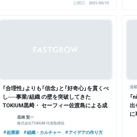
公開日
2021/03/15
Sponsored
「合理性」よりも「信念」と「好奇心」を貫くべ
連
し──事業/組織 の壁を突破してきた
「n
TOKIUM黒﨑・ セーフィー佐渡島による成
出
長論
に
黒﨑 賢一
P
株式会社TOKIUM 代表取締役
起業家
組織・カルチャー
アイデアの作り方