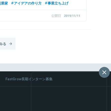
起業家
アイデアの作り方
事業立ち上げ
公開日
2019/11/11
みる
FastGrow長期インターン募集