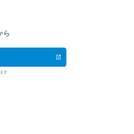
から
ます