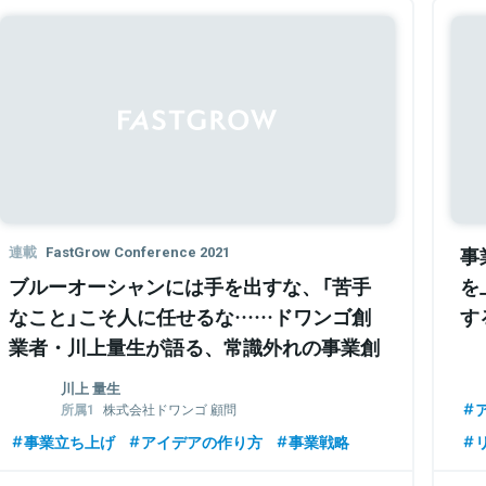
Sponsored
連載
FastGrow Conference 2021
事
ブルーオーシャンには手を出すな、「苦手
を
なこと」こそ人に任せるな……ドワンゴ創
す
業者・川上量生が語る、常識外れの事業創
造論
川上 量生
株式会社ドワンゴ 顧問
株式会社KADOKAWA 取締役
事業立ち上げ
アイデアの作り方
事業戦略