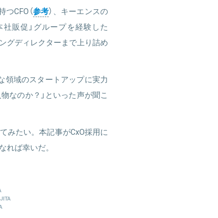
つCFO（
参考
）、キーエンスの
本社販促」グループを経験した
ジングディレクターまで上り詰め
な領域のスタートアップに実力
人物なのか？」といった声が聞こ
てみたい。本記事がCxO採用に
なれば幸いだ。
A
JITA
A