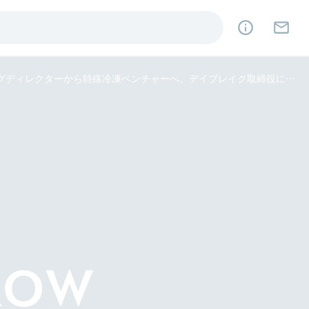
「人生かけて勝負する経営者は魅力的」──アクセンチュア・マネジングディレクターから特殊冷凍ベンチャーへ。デイブレイク取締役に訊くCxO採用の鍵