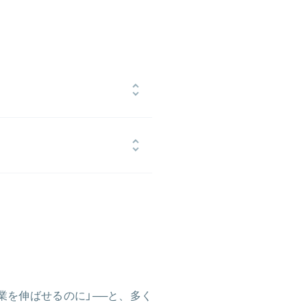
目。施工管理士として親の会社に勤め
東南アジア旅行で露店に並ぶ大量の
意識に火が付く。2013年7月に特
凍機の専門商社としてデイブレイクを
て、マネジング・ディレクター
クティス日本統括）を歴任。20年間に渡り、主に
といった企業に対して、全社・事業
業立ち上げ支援、サプライチェーン戦
大学院経営管理研究科修士課程修了
 Education修了（PLD）。グロービス経営大
取締役・アドバイザー・メンターを
業を伸ばせるのに」──と、多く