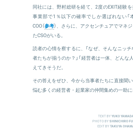
同社には、野村総研を経て、2度のEXIT経験を持
事業部で1％以下の確率でしか選ばれない「
COO（
参考
）、さらに、アクセンチュアでマネ
たCSOがいる。
読者の心情を察するに、「なぜ、そんなニッチ
者たちが揃うのか？」「経営者は一体、どんな
えてきそうだ。
その答えをぜひ、今から当事者たちに直接聞い
悩む多くの経営者・起業家の仲間集めの一助に
TEXT BY
YUKO YAMAD
PHOTO BY
SHINICHIRO FU
EDIT BY
TAKUYA OHAM