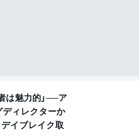
者は魅力的」──ア
グディレクターか
。デイブレイク取