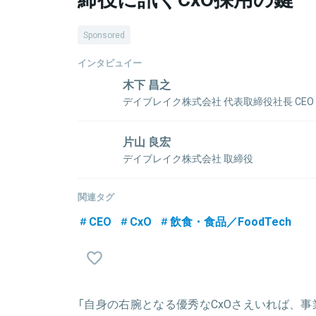
Sponsored
インタビュイー
木下 昌之
デイブレイク株式会社 代表取締役社長 CEO
神奈川県横須賀市出身70年続く老舗冷凍機屋の3代
る傍ら自分にしかできないビジネスを模索。30歳の
片山 良宏
フルーツが廃棄される実情を知り、フードロスへの問題
デイブレイク株式会社 取締役
殊冷凍テクノロジー×ITを軸に、国内唯一の特殊冷
地方公務員を経て、アクセンチュア株式会社に
創業。
（Accenture Song Sales & Serviceプラ
関連タグ
消費財、流通、旅行、産業機械、自動車サプライヤー
CEO
CxO
飲食・食品／FoodTech
DX、営業・マーケティング改革、海外進出/現地事
略等の策定・実行支援業務に従事。慶應義塾大学
関連情報をみる
（MBA）、Harvard Business School Executive
学院の客員準教授、複数のスタートアップ企業の社外
歴任。
「自身の右腕となる優秀なCxOさえいれば、事