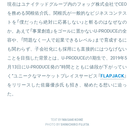
現在はユナイテッドグループ内のフォッグ株式会社でCEO
を務める関根佑介氏。関根氏が一般的なビジネスコンテス
トを「僕だったら絶対に応募しない」と斬るのはなぜなの
か。あえて「事業創造」をゴールに置かないU-PRODUCEの全
容や、「問題なく一人で起業できるレベル」まで育成するに
も関わらず、子会社化にも採用にも直接的にはつなげない
ことを目指した背景とは。U-PRODUCEの1期生で、2019年5
月13日にU-PRODUCE発の“時間とともに値段が下がってい
く”ユニークなマーケットプレイスサービス『
FLAPJACK
』
をリリースした佐藤優歩氏も招き、秘めたる想いに迫っ
た。
TEXT BY
MASAKI KOIKE
PHOTO BY
SHINICHIRO FUJITA