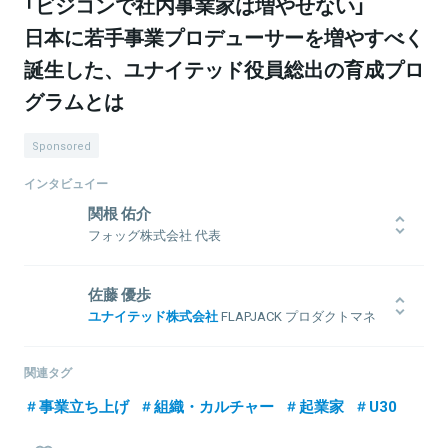
「ビジコンで社内事業家は増やせない」
日本に若手事業プロデューサーを増やすべく
誕生した、ユナイテッド役員総出の育成プロ
グラムとは
Sponsored
インタビュイー
関根 佑介
フォッグ株式会社 代表
20年近くWEBサービスを中心に多くのサービスの企画、設計、運用
など行い、 1サービスの最大DL記録は世界6,000万DL。これまでの累
佐藤 優歩
計DL数は7,500万DLほど。 現在はエンタメ業界を中心にファンコミ
ユナイテッド株式会社
FLAPJACK プロダクトマネ
ュニティやオーディションに特化したサービスを展開中。 その他、
ージャー
映画プロジェクト参画や他社のアドバイザーなどで活動。
学生時代に長期インターンシップを複数社経験、Webマーケティン
関連タグ
グ業務に携わる。2018年4月に新卒社員としてユナイテッドに入社
後、インターネット広告事業を経て、同年10月、第1回U-PRODUCE
事業立ち上げ
組織・カルチャー
起業家
U30
の育成対象に選出される。育成修了後の役員審査を通過し、現在は
関連情報をみる
U-PRODUCE発の新規事業「FLAPJACK」のプロダクトマネージャー