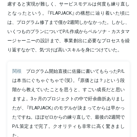
慮すると実現が難しく、サービスモデルは何度も練り直し
となったという。『FLAPJACK』の構想に辿り着いた頃に
は、プログラム修了まで僅か2週間しかなかった。しかし、
いくつものプランについてP/L作成からペルソナ・カスタマ
ージャーニーの設計まで、事業創出に必要なプロセスを繰
り返すなかで、気づけば高いスキルを身につけていた。
関根
プログラム開始直後に佐藤に書いてもらったP/L
は本当にぐちゃぐちゃで（笑）。「原価とは？」という段
階から教えていたことを思うと、すごい成長だと思い
ますよ。3ヶ月のプロジェクトの中で紆余曲折ありまし
たが、『FLAPJACK』のモデルが決まってからは早かっ
たですね。ほぼゼロからの練り直しで、最後の2週間で
P/L策定まで完了。クオリティも非常に高く驚きまし
た。