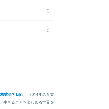
社。全国営業MVPとして多くの受賞
ると、退任時には入社当時2億強だっ
LiBを創業し代表取締役就任。
に法学部に転部。2013年に京都大学
して活動し、2016年8月株式会社
る
株式会社LiB
が、2014年の創業
、生きることを楽しめる世界を