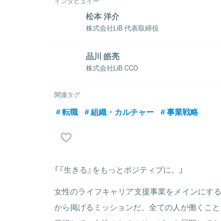
インタビュイー
松本 洋介
株式会社LiB 代表取締役
明治大学卒業後、2003年に株式会社リクルートへ入
歴を持つ。2007年にトレンダース株式会社へ入社す
品川 皓亮
た売り上げを約20億まで牽引。2014年4月、株式会社
株式会社LiB CCO
1987年生まれ。京都大学総合人間学部へ進学し、後
法科大学院を修了。TMI総合法律事務所にて弁護士と
関連タグ
LiBへ入社。
関連情報をみる
転職
組織・カルチャー
事業戦略
関連情報をみる
「『生きる』をもっとポジティブに。」
女性のライフキャリア支援事業をメインにす
から掲げるミッションだ。全ての人が働くこと