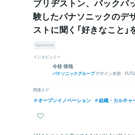
ブリヂストン、バックパ
験したパナソニックのデ
ストに聞く「好きなこと」
Sponsored
インタビュイー
今枝 侑哉
パナソニックグループ
デザイン本部 FUTURE
ストラテジスト
新卒で株式会社ソニー・インタラクティブエンターテ
関連タグ
プレイステーション関連のブランドデザイン及びプロ
オープンイノベーション
組織・カルチャ
その後フリーランスにて主に新規事業のデザインコン
2016年にパナソニック株式会社に入社。
先行デザイン開発のプロジェクトリードやミラノサロ
などを担当。