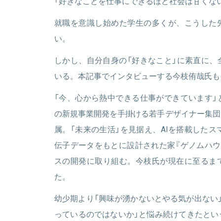
「好きなことを仕事にできるほど社会は甘くない
就職を意識し始めた学生の多くが、こうした
関連情報をみる
い。
しかし、自分自身の「好きなこと」に素直に、
いる。本記事でインタビューする今枝侑哉氏も
「今、心から熱中できる仕事ができています」
の新規事業開発を手掛ける若手デザイナー集団
属。「未来の生活」を見据え、AIを搭載したスマ
伝子データをもとに設計された家『ゲノムハウ
スの開発に取り組む。今枝氏が現在に至るま
た。
幼少期より「興味が湧かないとやる気が出ない
っているのではないか」と悩み続けてきたとい