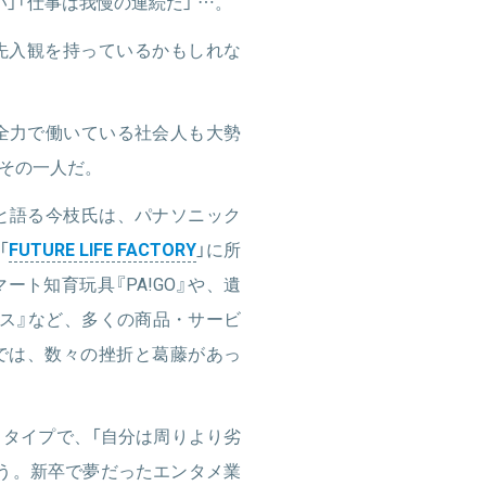
」「仕事は我慢の連続だ」 …。
先入観を持っているかもしれな
全力で働いている社会人も大勢
その一人だ。
と語る今枝氏は、パナソニック
「
FUTURE LIFE FACTORY
」に所
ート知育玩具『PA!GO』や、遺
ス』など、多くの商品・サービ
では、数々の挫折と葛藤があっ
」タイプで、「自分は周りより劣
う。新卒で夢だったエンタメ業