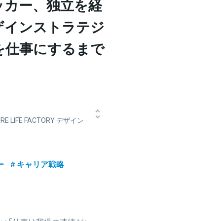
ッカー、独立を経
ザインストラテジ
を仕事にするまで
 LIFE FACTORY デザイン
インメント入社。
ダクトデザインを担当。
ー
キャリア戦略
サルティング業務を経て、
ーネ2018のブランドビジョン発信