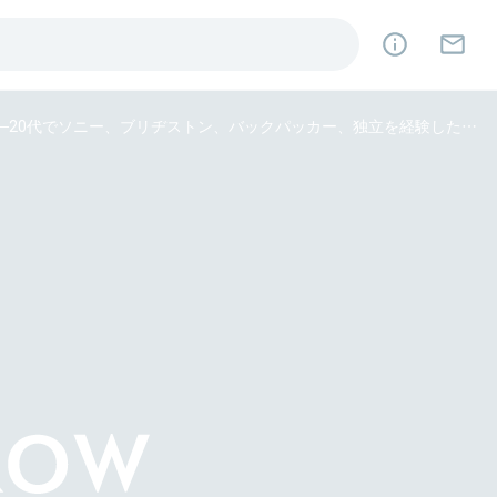
「好きなこと」に全力で取り組んだ先に見えた、本当にやりたい仕事──20代でソニー、ブリヂストン、バックパッカー、独立を経験したパナソニックのデザインストラテジストに聞く「好きなこと」を仕事にするまで