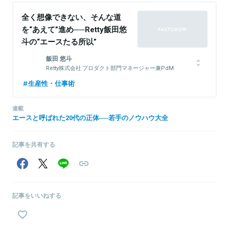
全く想像できない、そんな道
を“あえて”進め──Retty飯田悠
斗の“エースたる所以”
飯田 悠斗
Retty株式会社 プロダクト部門マネージャー兼PdM
2019年Retty株式会社にデータアナリストとして新卒入社。
生産性・仕事術
「Retty」のプロダクトグロースに向けた意思決定支援に従事し、新
人賞を受賞。
連載
以降、アナリスト時代の経験を活かし、初の全社開発プロジェクト
エースと呼ばれた20代の正体──若手のノウハウ大全
である民間一体型のキャンペーン「Go To Eat」のグロース責任者を
担当。プロダクト開発、セールスを含めた全体の戦略策定・実行を
牽引。入社3年目でプロダクト部門マネージャー兼PdMとして、プ
記事を共有する
ロダクトグロースに向けた戦略策定・実行を担当。
関連情報をみる
記事をいいねする