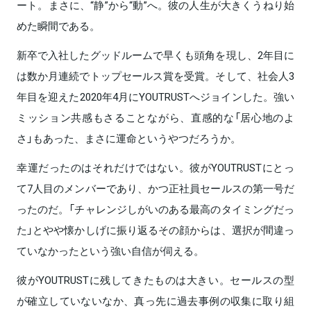
ート。まさに、“静”から“動”へ。彼の人生が大きくうねり始
めた瞬間である。
新卒で入社したグッドルームで早くも頭角を現し、2年目に
は数か月連続でトップセールス賞を受賞。そして、社会人3
年目を迎えた2020年4月にYOUTRUSTへジョインした。強い
ミッション共感もさることながら、直感的な「居心地のよ
さ」もあった、まさに運命というやつだろうか。
幸運だったのはそれだけではない。彼がYOUTRUSTにとっ
て7人目のメンバーであり、かつ正社員セールスの第一号だ
ったのだ。「チャレンジしがいのある最高のタイミングだっ
た」とやや懐かしげに振り返るその顔からは、選択が間違っ
ていなかったという強い自信が伺える。
彼がYOUTRUSTに残してきたものは大きい。セールスの型
が確立していないなか、真っ先に過去事例の収集に取り組