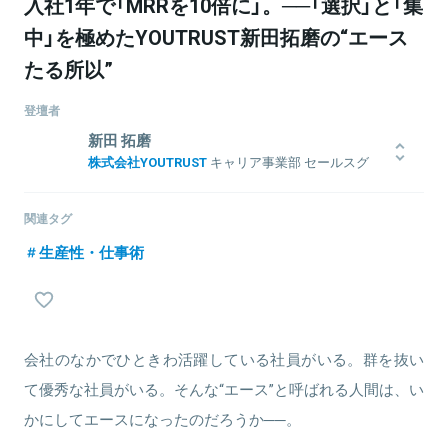
入社1年で「MRRを10倍に」。──「選択」と「集
中」を極めたYOUTRUST新田拓磨の“エース
たる所以”
登壇者
新田 拓磨
株式会社YOUTRUST
キャリア事業部 セールスグ
ループマネージャー
2018年大阪大学を卒業後、新卒でグッドルーム株式会社に入社。広
関連タグ
告主に向けた法人営業を担当。 個人としての営業業務に加え、チー
ム全体の営業戦略立案・推進に従事し昨対比2倍以上の売上アップを
生産性・仕事術
リード。2020年4月よりYOUTRUSTに入社。チームを先導し、1年間
でMRR10倍にグロースさせる。
会社のなかでひときわ活躍している社員がいる。群を抜い
関連情報をみる
て優秀な社員がいる。そんな“エース”と呼ばれる人間は、い
かにしてエースになったのだろうか──。