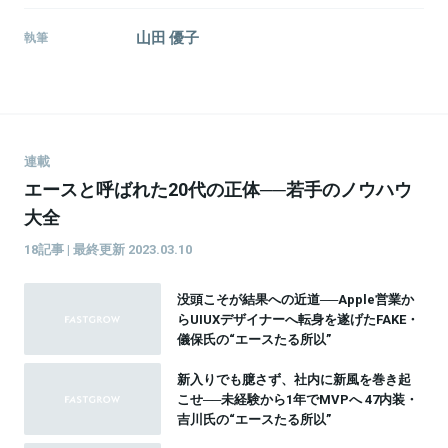
山田 優子
執筆
連載
エースと呼ばれた20代の正体──若手のノウハウ
大全
18記事 | 最終更新 2023.03.10
没頭こそが結果への近道──Apple営業か
らUIUXデザイナーへ転身を遂げたFAKE・
儀保氏の“エースたる所以”
新入りでも臆さず、社内に新風を巻き起
こせ──未経験から1年でMVPへ 47内装・
吉川氏の“エースたる所以”