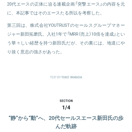
20代エースの正体に迫る連載企画「突撃エース」の内容を元
に、本記事ではそのエースたる所以を考察した。
第三回は、株式会社YOUTRUSTのセールスグループマネー
ジャー新田拓磨氏。入社1年で「MRR（売上）10倍を達成」とい
う華々しい経歴を持つ新田氏だが、その裏には、地道にや
り抜く意志の強さがあった。
TEXT BY
YUKO YAMADA
SECTION
1
/
4
“静”から“動”へ、20代セールスエース新田氏の歩
んだ軌跡