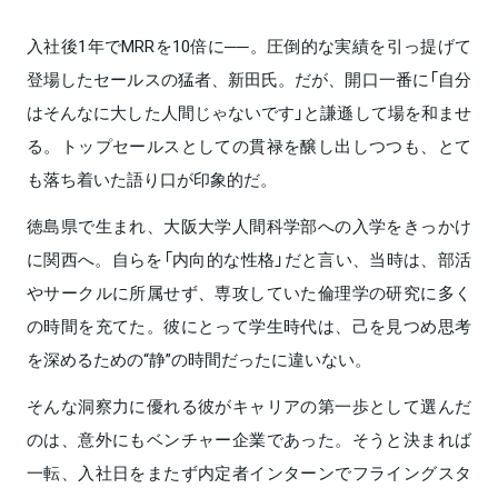
入社後1年でMRRを10倍に──。圧倒的な実績を引っ提げて
登場したセールスの猛者、新田氏。だが、開口一番に「自分
はそんなに大した人間じゃないです」と謙遜して場を和ませ
る。トップセールスとしての貫禄を醸し出しつつも、とて
も落ち着いた語り口が印象的だ。
徳島県で生まれ、大阪大学人間科学部への入学をきっかけ
に関西へ。自らを「内向的な性格」だと言い、当時は、部活
やサークルに所属せず、専攻していた倫理学の研究に多く
の時間を充てた。彼にとって学生時代は、己を見つめ思考
を深めるための“静”の時間だったに違いない。
そんな洞察力に優れる彼がキャリアの第一歩として選んだ
のは、意外にもベンチャー企業であった。そうと決まれば
一転、入社日をまたず内定者インターンでフライングスタ