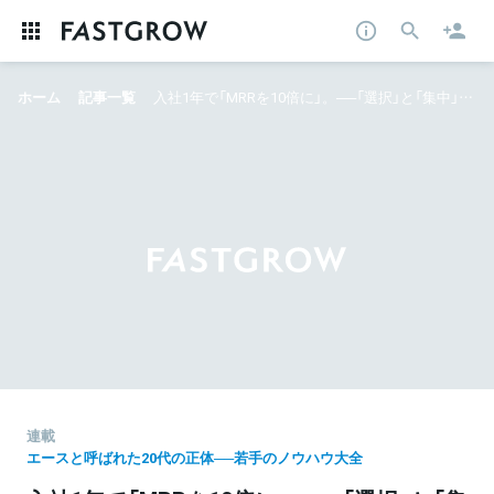
ホーム
記事一覧
入社1年で「MRRを10倍に」。──「選択」と「集中」を極めたYOUTRUST新田拓磨の“エースたる所以”
連載
エースと呼ばれた20代の正体──若手のノウハウ大全