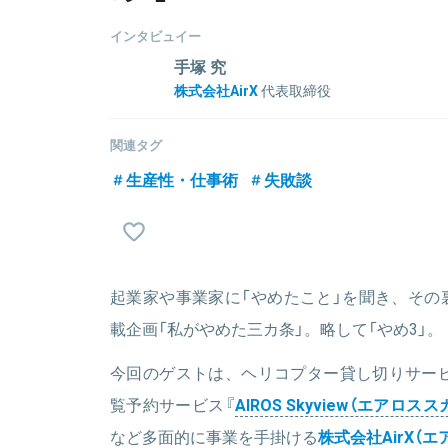
インタビュイー
手塚 究
株式会社AirX
代表取締役
神奈川生まれ。早稲田大学創造理工学部卒業、早稲田
ークアウトで旅行・航空業界のデジタルマーケティ
関連タグ
験。マザーズ上場後、2015年株式会社AirXを創業。
生産性・仕事術
失敗談
民協議会(国交省/経産省)構成員。
関連情報をみる
起業家や事業家に「やめたこと」を聞き、その
載企画「私がやめた三カ条」。略して「やめ3」。
今回のゲストは、ヘリコプター貸し切りサー
覧予約サービス『
AIROS Skyview（エアロス
など多面的に事業を手掛ける
株式会社AirX（