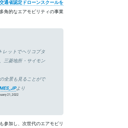
交通省認定ドローンスクールを
多角的なエアモビリティの事業
ウトレットでヘリコプタ
ん、三菱地所・サイモン
山の全景も見ることがで
MES_JP
より
uary 21, 2022
も参加し、次世代のエアモビリ