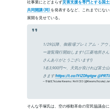
社事業にとどまらず
災害支援を専門とする国土
共同開講（同）
を発表するなど、これまでにない
展開を見せている。
1/29以降、御殿場プレミアム・ア
ー遊覧飛行開始します! (三菱地所さ
さんありがとうございます!)
1名3,900円〜、天気が良ければ富士
きます!
https://t.co/lYiZDhptgw
@PRTI
— 手塚究 Tezuka Kiwamu / AirX CEO (@KiwamuTezuka)
Jan
そんな手塚氏は、空の移動革命の官民協議会に