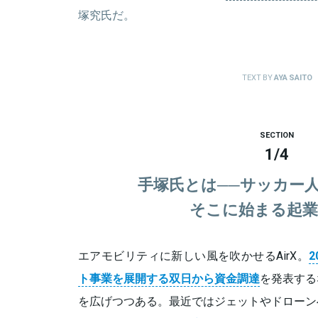
塚究氏だ。
TEXT BY
AYA SAITO
SECTION
1
/
4
手塚氏とは──サッカー
そこに始まる起業
エアモビリティに新しい風を吹かせるAirX。
ト事業を展開する双日から資金調達
を発表する
を広げつつある。最近ではジェットやドローン