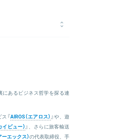
大学会計大学院修了。株式会社フリ
ングを支援、広告商品企画などを経
2018年より空の移動革命に向けた官
裏にあるビジネス哲学を探る連
ビス『
AIROS（エアロス）
』や、遊
スカイビュー）
』、さらに旅客輸送
エアーエックス）
の代表取締役、手