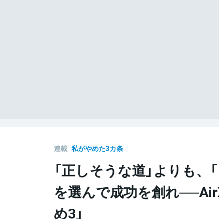
連載
私がやめた3カ条
「正しそうな道」よりも、
を選んで成功を創れ──Ai
め3」