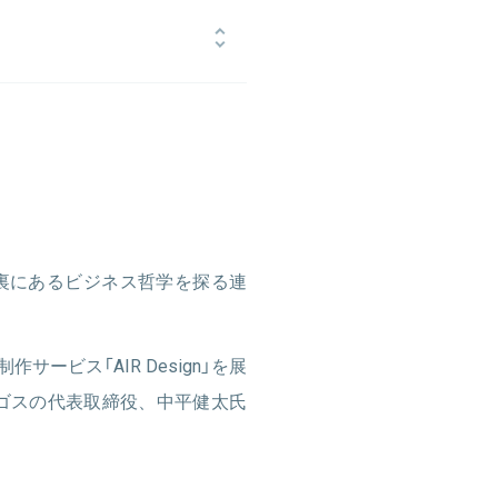
にて大手製造メーカーのプロセス改善
スを創業。100を超える大規模スマホ
に起因するペインを痛感。ペイン解
ビス「AIR Design」をリリー
UP 優秀賞、B-SKET DemoDay
裏にあるビジネス哲学を探る連
ービス「AIR Design」を展
ゴスの代表取締役、中平健太氏