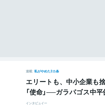
連載
私がやめた3カ条
エリートも、中小企業も
「使命」──ガラパゴス中平
インタビュイー