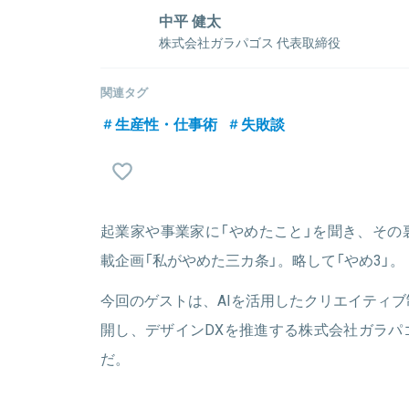
中平 健太
株式会社ガラパゴス 代表取締役
早稲田大学理工学部卒業後、インクス（現ソライズ）
コンサルティングに従事。その後2009年にガラパゴ
関連タグ
アプリ開発を通して、デザイン産業のアナログな構造
生産性・仕事術
失敗談
消に向けて、広告デザインを高品質・高速に制作するサー
ス。ICC スタートアップ・カタパルト 準優勝、G-START
MVT(最優秀チーム)、JSSA 最優秀賞。
起業家や事業家に「やめたこと」を聞き、その
関連情報をみる
載企画「私がやめた三カ条」。略して「やめ3」。
今回のゲストは、AIを活用したクリエイティブ制作サ
開し、デザインDXを推進する株式会社ガラパ
だ。