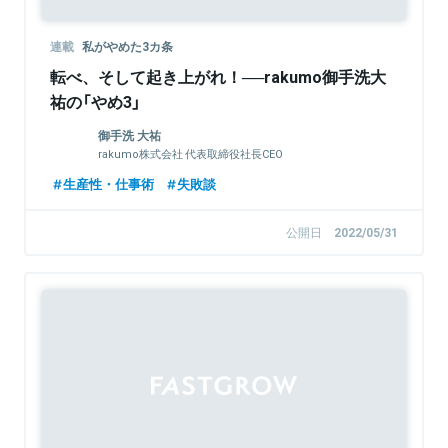
連載
私がやめた3カ条
転べ、そして起き上がれ！──rakumo御手洗大
祐の「やめ3」
御手洗 大祐
rakumo株式会社 代表取締役社長CEO
生産性・仕事術
失敗談
公開日
2022/05/31