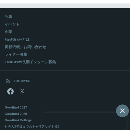
記事
イベント
企業
FastGrowとは
掲載依頼／お問い合わせ
ライター募集
FastGrow長期インターン募集
FOLLOW US
Goodfind 2027
Goodfind 2028
Goodfind College
社会人3年目までのキャリアサイト G3