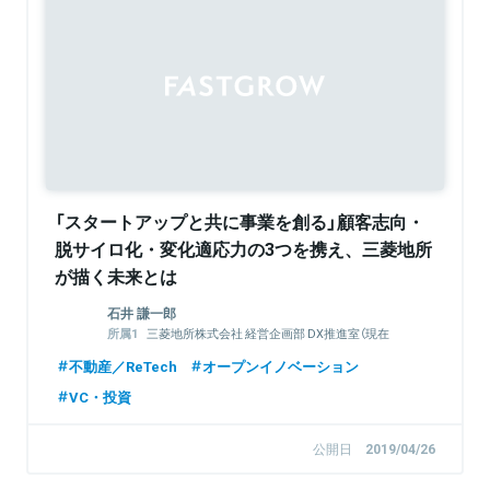
「スタートアップと共に事業を創る」顧客志向・
脱サイロ化・変化適応力の3つを携え、三菱地所
が描く未来とは
石井 謙一郎
三菱地所株式会社 経営企画部 DX推進室（現在
はDX推進部に改組）主事
不動産／ReTech
オープンイノベーション
spacemotion株式会社 代表取締役社長
VC・投資
公開日
2019/04/26