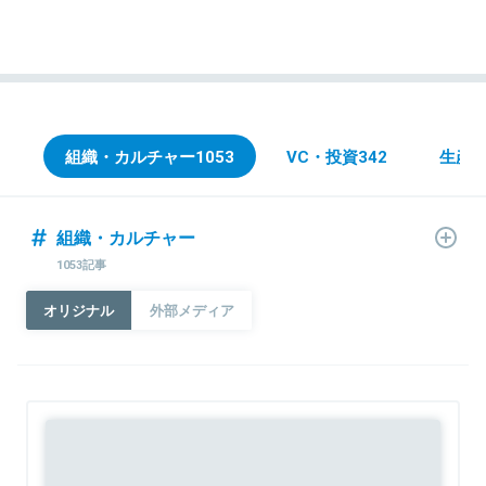
組織・カルチャー
1053
VC・投資
342
生産
組織・カルチャー
1053記事
オリジナル
外部メディア