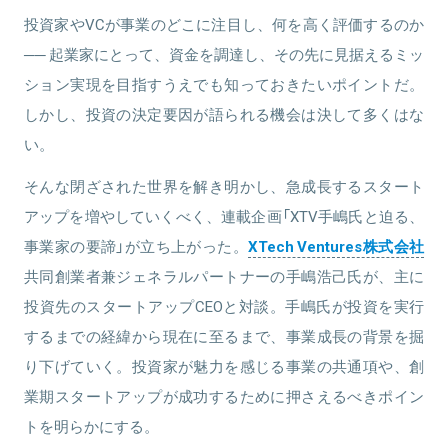
を統括し、売上262億円/ 社員数1,023名の規模(連結)へと成長させ
投資家やVCが事業のどこに注目し、何を高く評価するのか
た。2016年5月、株式会社リクシィを創業。
── 起業家にとって、資金を調達し、その先に見据えるミッ
関連情報をみる
ション実現を目指すうえでも知っておきたいポイントだ。
しかし、投資の決定要因が語られる機会は決して多くはな
関連情報をみる
い。
そんな閉ざされた世界を解き明かし、急成長するスタート
アップを増やしていくべく、連載企画「XTV手嶋氏と迫る、
事業家の要諦」が立ち上がった。
XTech Ventures株式会社
共同創業者兼ジェネラルパートナーの手嶋浩己氏が、主に
投資先のスタートアップCEOと対談。手嶋氏が投資を実行
するまでの経緯から現在に至るまで、事業成長の背景を掘
り下げていく。投資家が魅力を感じる事業の共通項や、創
業期スタートアップが成功するために押さえるべきポイン
トを明らかにする。