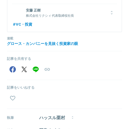
株式会社LayerX 取締役
1976年生まれ。1999年一橋大学商学部卒業後、博報堂に入社し、
安藤 正樹
戦略プランナーとして6年間勤務。2006年インタースパイア（現ユ
株式会社リクシィ 代表取締役社長
ナイテッド）入社、取締役に就任。その後、2度の経営統合を行い、
2003年京都大学法学部卒業。2001年の在学中より創業メンバーと
VC・投資
2012年ユナイテッド取締役に就任、新規事業立ち上げや創業期メル
して参画していたインターネット関連事業会社で、営業担当取締役
カリへの投資実行等を担当。2018年同社退任した後、Gunosy社外
として、新規事業の立ち上げ、事業拡大、営業部門のマネジメント
取締役を経て、LayerX取締役に就任（現任）。平行してXTech
連載
全般を担当し、東証マザーズ上場に貢献する。 2009年4月、ブライ
Venturesを創業し、代表パートナーに就任（現任）。
グロース・カンパニーを見抜く投資家の眼
ダル事業会社に入社し、東証マザーズ上場を経験後、結婚式場の責
任者、マーケティング部門の責任者を経て、取締役事業本部長に就
任、東証一部指定替に貢献する。その後、常務取締役として事業部
記事を共有する
門を管掌し、結婚式場30施設、内製部門、新規事業、HR（人的資
関連情報をみる
源）を統括し、売上262億円/ 社員数1,023名の規模(連結)へと成長さ
せた。2016年5月、株式会社リクシィを創業。
記事をいいねする
関連情報をみる
ハッスル栗村
執筆
1997年生まれ、愛知県出身。大学では学生アスリート