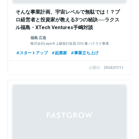
そんな事業計画、宇宙レベルで無駄では！？プ
ロ経営者と投資家が教える3つの秘訣──ラクス
ル福島・XTech Ventures手嶋対談
福島 広造
株式会社LayerX 上級執行役員 COO 兼 バクラク事業
CEO
スタートアップ
起業家
事業立ち上げ
公開日
2024/07/11