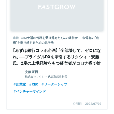
連載
コロナ禍の苦境を乗り越えた5人の経営者──未曽有の“危
機”を乗り越えるための思考法
【みずほ銀行コラボ企画】「全部壊して、ゼロにな
れ」──ブライダルDXを牽引するリクシィ・安藤
氏。2度の上場経験をもつ経営者がコロナ禍で捨
てたものは、セオリーと経験
安藤 正樹
株式会社リクシィ 代表取締役社長
起業家
CEO
リーダーシップ
ベンチャーマインド
公開日
2022/07/07