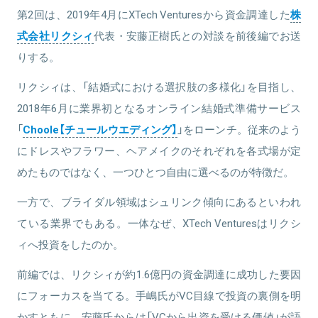
第2回は、2019年4月にXTech Venturesから資金調達した
株
式会社リクシィ
代表・安藤正樹氏との対談を前後編でお送
りする。
リクシィは、「結婚式における選択肢の多様化」を目指し、
2018年6月に業界初となるオンライン結婚式準備サービス
「
Choole【チュールウエディング】
」をローンチ。従来のよう
にドレスやフラワー、ヘアメイクのそれぞれを各式場が定
めたものではなく、一つひとつ自由に選べるのが特徴だ。
一方で、ブライダル領域はシュリンク傾向にあるといわれ
ている業界でもある。一体なぜ、XTech Venturesはリクシ
ィへ投資をしたのか。
前編では、リクシィが約1.6億円の資金調達に成功した要因
にフォーカスを当てる。手嶋氏がVC目線で投資の裏側を明
かすともに、安藤氏からは「VCから出資を受ける価値」が語