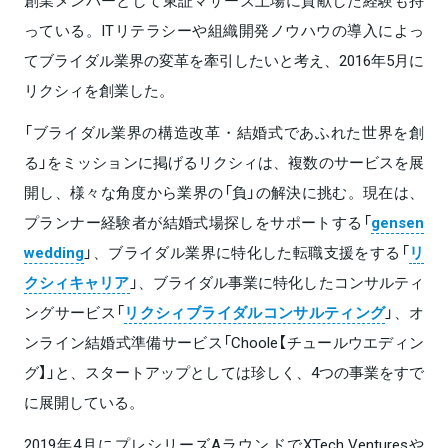
創業メンバーとして東証マザーズ上場に貢献した経験も持
っている。ITリテラシーや組織開発ノウハウの導入によっ
てブライダル業界の変革を牽引したいと考え、2016年5月に
リクシィを創業した。
「ブライダル業界の構造改革・結婚式であふれた世界を創
る」をミッションに掲げるリクシィは、複数のサービスを展
開し、様々な角度から業界の「負」の解決に挑む。現在は、
プランナー経験者が結婚式場探しをサポートする「
gensen
wedding
」、ブライダル業界に特化した転職支援をする「
リ
クシィキャリア
」、ブライダル事業に特化したコンサルティ
ングサービス「
リクシィブライダルコンサルティング
」、オ
ンライン結婚式準備サービス「Choole【チュールウエディン
グ】」と、スタートアップとしては珍しく、4つの事業をすで
に展開している。
2019年4月にプレシリーズAラウンドでXTech Venturesや