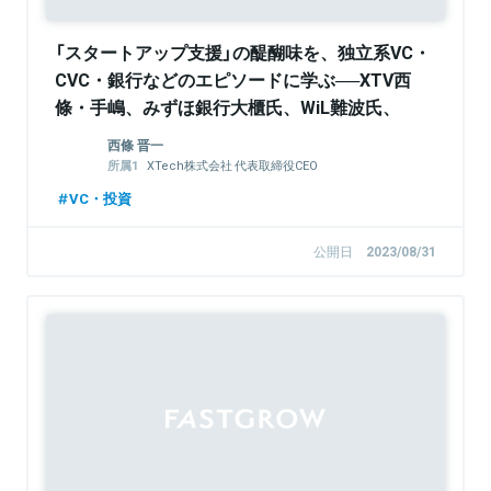
「スタートアップ支援」の醍醐味を、独立系VC・
CVC・銀行などのエピソードに学ぶ──XTV西
條・手嶋、みずほ銀行大櫃氏、WiL難波氏、
GREE相川氏ら豪華登壇者が集結イベントをレポ
西條 晋一
ート
XTech株式会社 代表取締役CEO
XTech Ventures株式会社 代表パートナー
VC・投資
エキサイトホールディングス株式会社 代表取
締役社長CEO
公開日
2023/08/31