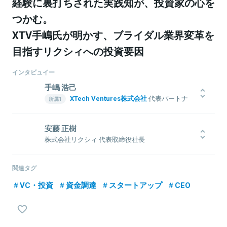
経験に裏打ちされた実践知が、投資家の心を
つかむ。
XTV手嶋氏が明かす、ブライダル業界変革を
目指すリクシィへの投資要因
インタビュイー
手嶋 浩己
XTech Ventures株式会社
代表パートナ
ー
株式会社LayerX
取締役
安藤 正樹
1976年生まれ。1999年一橋大学商学部卒業後、博報堂に入社し、戦
株式会社リクシィ 代表取締役社長
略プランナーとして6年間勤務。2006年インタースパイア（現ユナイ
2003年京都大学法学部卒業。2001年の在学中より創業メンバーとし
テッド）入社、取締役に就任。その後、2度の経営統合を行い、2012
て参画していたインターネット関連事業会社で、営業担当取締役と
年ユナイテッド取締役に就任、新規事業立ち上げや創業期メルカリ
関連タグ
して、新規事業の立ち上げ、事業拡大、営業部門のマネジメント全
への投資実行等を担当。2018年同社退任した後、Gunosy社外取締
VC・投資
資金調達
スタートアップ
CEO
般を担当し、東証マザーズ上場に貢献する。 2009年4月、ブライダ
役を経て、LayerX取締役に就任（現任）。平行してXTech Ventures
ル事業会社に入社し、東証マザーズ上場を経験後、結婚式場の責任
を創業し、代表パートナーに就任（現任）。
者、マーケティング部門の責任者を経て、取締役事業本部長に就
任、東証一部指定替に貢献する。その後、常務取締役として事業部
門を管掌し、結婚式場30施設、内製部門、新規事業、HR（人的資源）