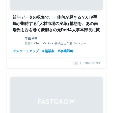
給与データの収集で、一体何が起きる？XTV手
嶋が期待する「人材市場の変革」構想を、あの南
場氏も舌を巻く豪胆さの元DeNA人事本部長に聞
く
手嶋 浩己
XTech Ventures株式会社 代表パートナー
株式会社LayerX 取締役
スタートアップ
起業家
事業戦略
公開日
2023/01/24