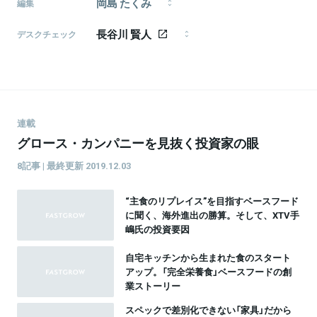
岡島 たくみ
を取材し、新聞や雑誌の制作・販売に携わる。早稲田
編集
大学文学部在学中。
株式会社モメンタム・ホース所属のライター・編集
長谷川 賢人
者。1995年生まれ、福井県出身。神戸大学経済学部経
デスクチェック
済学科→新卒で現職。スタートアップを中心としたビ
1986年生まれ、東京都武蔵野市出身。日本大学芸術学
ジネス・テクノロジー全般に関心があります。
部文芸学科卒。 「ライフハッカー［日本版］」副編集長、
「北欧、暮らしの道具店」を経て、2016年よりフリーラ
ンスに転向。 ライター／エディターとして、執筆、編
集、企画、メディア運営、モデレーター、音声配信な
ど活動中。
連載
グロース・カンパニーを見抜く投資家の眼
8記事 | 最終更新 2019.12.03
“主食のリプレイス”を目指すベースフード
に聞く、海外進出の勝算。そして、XTV手
嶋氏の投資要因
自宅キッチンから生まれた食のスタート
アップ。「完全栄養食」ベースフードの創
業ストーリー
スペックで差別化できない「家具」だから