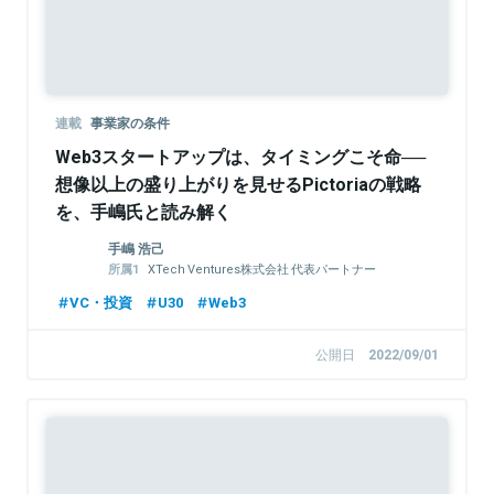
連載
事業家の条件
Web3スタートアップは、タイミングこそ命──
想像以上の盛り上がりを見せるPictoriaの戦略
を、手嶋氏と読み解く
手嶋 浩己
XTech Ventures株式会社 代表パートナー
株式会社LayerX 取締役
VC・投資
U30
Web3
公開日
2022/09/01
Sponsored