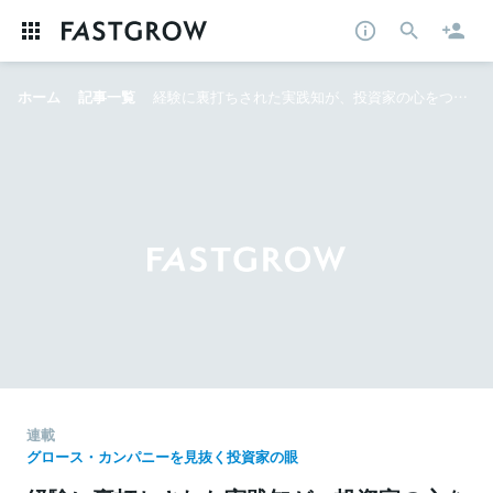
ホーム
記事一覧
経験に裏打ちされた実践知が、投資家の心をつかむ。 XTV手嶋氏が明かす、ブライダル業界変革を目指すリクシィへの投資要因
連載
グロース・カンパニーを見抜く投資家の眼