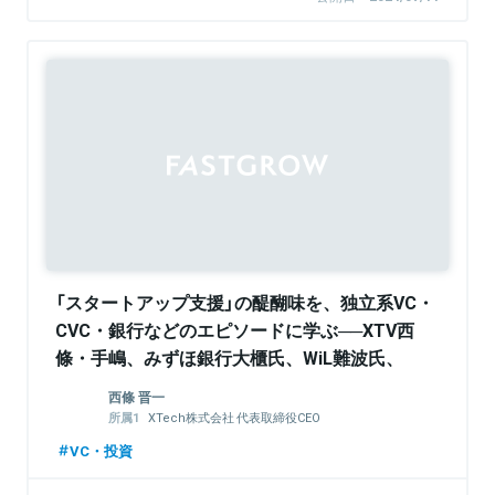
「スタートアップ支援」の醍醐味を、独立系VC・
CVC・銀行などのエピソードに学ぶ──XTV西
條・手嶋、みずほ銀行大櫃氏、WiL難波氏、
GREE相川氏ら豪華登壇者が集結イベントをレポ
西條 晋一
ート
XTech株式会社 代表取締役CEO
XTech Ventures株式会社 代表パートナー
VC・投資
エキサイトホールディングス株式会社 代表取
締役社長CEO