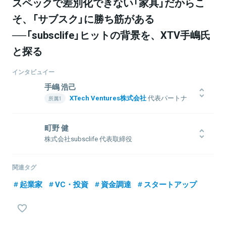
スペックで差別化できない「家具」だからこ
そ、「サブスク」に勝ち筋がある
──「subsclife」ヒットの背景を、XTV手嶋氏
と探る
インタビュイー
手嶋 浩己
XTech Ventures株式会社
代表パートナ
ー
株式会社LayerX
取締役
町野 健
1976年生まれ。1999年一橋大学商学部卒業後、博報堂に入社し、戦
株式会社subsclife 代表取締役
略プランナーとして6年間勤務。2006年インタースパイア（現ユナイ
日本HPやマクロミルで、経営企画や海外事業立ち上げを務めた後、
テッド）入社、取締役に就任。その後、2度の経営統合を行い、2012
2012年にグライダーアソシエイツをCOOとして創業。キュレーショ
年ユナイテッド取締役に就任、新規事業立ち上げや創業期メルカリ
関連タグ
ンマガジン『Antenna』をスタートし3年で400万ユーザーに導く。現
への投資実行等を担当。2018年同社退任した後、Gunosy社外取締
起業家
VC・投資
資金調達
スタートアップ
在、2017年の創業から2018年3月に家具のサブスクリプションサー
役を経て、LayerX取締役に就任（現任）。平行してXTech Ventures
ビスを開始したsubsclifeの代表取締役を務める。
を創業し、代表パートナーに就任（現任）。