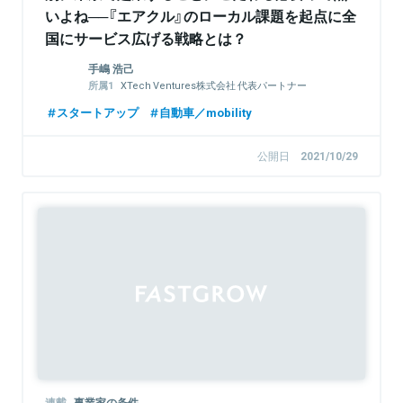
いよね──『エアクル』のローカル課題を起点に全
国にサービス広げる戦略とは？
手嶋 浩己
XTech Ventures株式会社 代表パートナー
株式会社LayerX 取締役
スタートアップ
自動車／mobility
公開日
2021/10/29
連載
事業家の条件