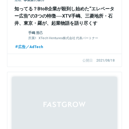
知ってる？BtoB企業が殺到し始めた“エレベータ
ー広告”の3つの特徴──XTV手嶋、三菱地所・石
井、東京・羅が、起業物語を語り尽くす
手嶋 浩己
XTech Ventures株式会社 代表パートナー
株式会社LayerX 取締役
広告／AdTech
公開日
2021/08/18