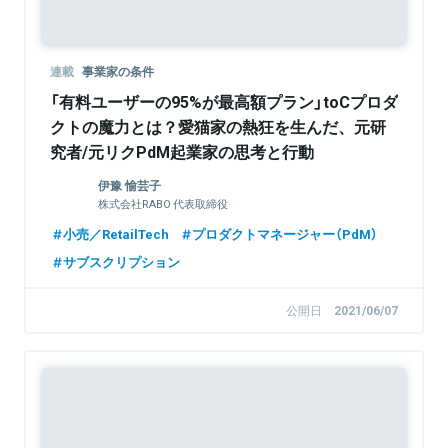
連載
事業家の条件
「有料ユーザーの95%が最高額プラン」toCプロダ
クトの魔力とは？愛猫家の熱狂を生んだ、元研
究者/元リクPdM起業家の思考と行動
伊豫 愉芸子
株式会社RABO 代表取締役
小売／RetailTech
プロダクトマネージャー（PdM）
サブスクリプション
公開日
2021/06/07