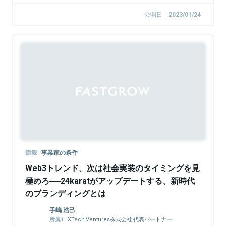
公開日
2023/01/24
連載
事業家の条件
Web3トレンド、次は社会実装のタイミングを見
極めろ──24karatがアップデートする、新時代
のブランディングとは
手嶋 浩己
XTech Ventures株式会社 代表パートナー