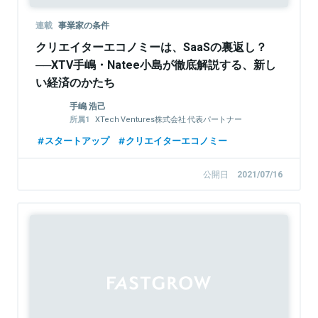
連載
事業家の条件
クリエイターエコノミーは、SaaSの裏返し？
──XTV手嶋・Natee小島が徹底解説する、新し
い経済のかたち
手嶋 浩己
XTech Ventures株式会社 代表パートナー
株式会社LayerX 取締役
スタートアップ
クリエイターエコノミー
公開日
2021/07/16