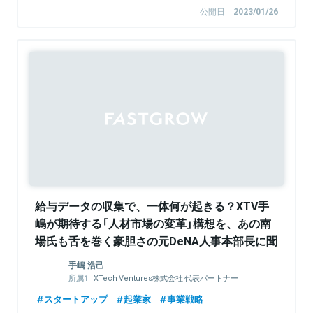
公開日
2023/01/26
給与データの収集で、一体何が起きる？XTV手
嶋が期待する「人材市場の変革」構想を、あの南
場氏も舌を巻く豪胆さの元DeNA人事本部長に聞
く
手嶋 浩己
XTech Ventures株式会社 代表パートナー
株式会社LayerX 取締役
スタートアップ
起業家
事業戦略