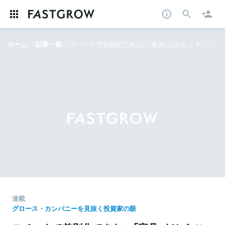
ホーム
記事一覧
スペックで差別化できない「家具」だからこそ、「サブスク」に勝ち筋がある──「subsclife」ヒットの背景を、XTV手嶋氏と探る
連載
グロース・カンパニーを見抜く投資家の眼