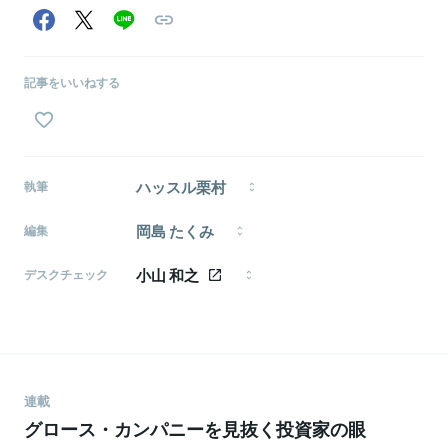
記事をいいねする
ハッスル栗村
執筆
1997年生まれ、愛知県出身。大学では学生アスリート
岡島 たくみ
を取材し、新聞や雑誌の制作・販売に携わる。早稲田
編集
大学文学部在学中。
株式会社モメンタム・ホース所属のライター・編集
小山 和之
者。1995年生まれ、福井県出身。神戸大学経済学部経
デスクチェック
済学科→新卒で現職。スタートアップを中心としたビ
編集者。大学卒業後、建築設計事務所、デザインコン
ジネス・テクノロジー全般に関心があります。
サル会社の編集ディレクター / PMを経て、weaving
を創業。デザイン領域の情報発信支援・メディア運
営・コンサルティング・コンテンツ制作を通し、デザ
インとビジネスの距離を近づける編集に従事する。デ
ザインビジネスマガジン「designing」編集長。
連載
inquire所属。
グロース・カンパニーを見抜く投資家の眼