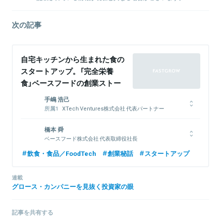
次の記事
自宅キッチンから生まれた食の
スタートアップ。「完全栄養
食」ベースフードの創業ストー
リー
手嶋 浩己
XTech Ventures株式会社 代表パートナー
株式会社LayerX 取締役
1976年生まれ。1999年一橋大学商学部卒業後、博報堂に入社し、
橋本 舜
戦略プランナーとして6年間勤務。2006年インタースパイア（現ユ
ベースフード株式会社 代表取締役社長
ナイテッド）入社、取締役に就任。その後、2度の経営統合を行い、
東京大学卒業後、新卒で株式会社ディー・エヌ・エーに入社し、新
飲食・食品／FoodTech
創業秘話
スタートアップ
2012年ユナイテッド取締役に就任、新規事業立ち上げや創業期メル
規事業を担当。国が抱える大きな課題の解決に挑むことに、事業家
カリへの投資実行等を担当。2018年同社退任した後、Gunosy社外
としての意欲が刺激される。退職後、ベースフード株式会社を設立
取締役を経て、LayerX取締役に就任（現任）。平行してXTech
連載
し、代表取締役社長を務める。
Venturesを創業し、代表パートナーに就任（現任）。
グロース・カンパニーを見抜く投資家の眼
記事を共有する
関連情報をみる
関連情報をみる