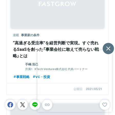
連載
事業家の条件
“高過ぎる受注率”を経営判断で実現。すぐ売れ
るSaaSを創った「事業会社に敢えて売らない戦
略」とは
手嶋 浩己
XTech Ventures株式会社 代表パートナー
株式会社LayerX 取締役
事業戦略
VC・投資
公開日
2021/05/21