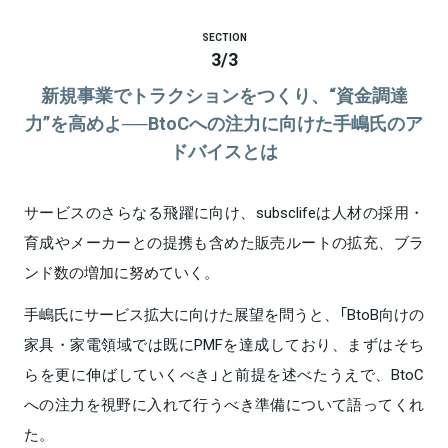
SECTION
3
/
3
新規事業でトラクションをつくり、“資金調達
力”を高めよ──BtoCへの注力に向けた手嶋氏のア
ドバイスとは
サービスのさらなる飛躍に向け、subsclifeは人材の採用・
育成やメーカーとの提携も含めた販売ルートの拡充、ブラ
ンド数の増加に努めていく。
手嶋氏にサービス拡大に向けた展望を問うと、「BtoB向けの
家具・家電領域では既にPMFを達成しており、まずはそち
らを更に伸ばしていくべき」と前提を述べたうえで、BtoC
への注力を視野に入れて行うべき準備について語ってくれ
た。