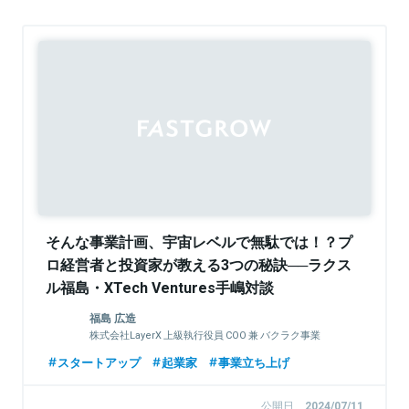
そんな事業計画、宇宙レベルで無駄では！？プ
ロ経営者と投資家が教える3つの秘訣──ラクス
ル福島・XTech Ventures手嶋対談
福島 広造
株式会社LayerX 上級執行役員 COO 兼 バクラク事業
CEO
スタートアップ
起業家
事業立ち上げ
公開日
2024/07/11