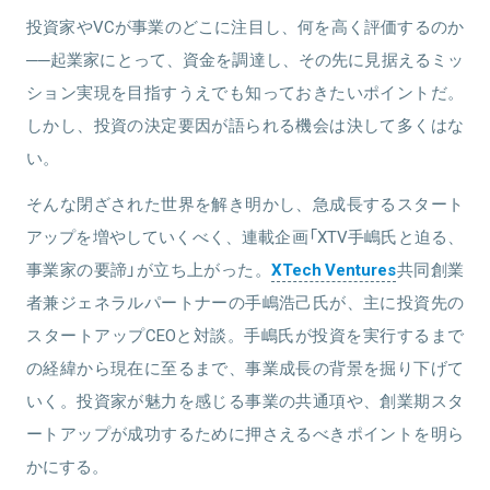
投資家やVCが事業のどこに注目し、何を高く評価するのか
関連情報をみる
──起業家にとって、資金を調達し、その先に見据えるミッ
関連情報をみる
ション実現を目指すうえでも知っておきたいポイントだ。
しかし、投資の決定要因が語られる機会は決して多くはな
い。
そんな閉ざされた世界を解き明かし、急成長するスタート
アップを増やしていくべく、連載企画「XTV手嶋氏と迫る、
事業家の要諦」が立ち上がった。
XTech Ventures
共同創業
者兼ジェネラルパートナーの手嶋浩己氏が、主に投資先の
スタートアップCEOと対談。手嶋氏が投資を実行するまで
の経緯から現在に至るまで、事業成長の背景を掘り下げて
いく。投資家が魅力を感じる事業の共通項や、創業期スタ
ートアップが成功するために押さえるべきポイントを明ら
かにする。