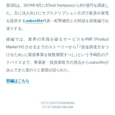
第3回は、2019年4月にXTech Venturesから約1億円を調達し
た、主に法人向けにサブスクリプション方式で家具や家電
を提供する
subsclife
代表・町野健氏との対談を前後編でお
送りする。
後編では、業界の常識を破るサービスをPMF（Product
Market Fit）させるまでのストーリーから「『資金調達力をつ
けるため』に新規事業を複数展開すべし」という手嶋氏のア
ドバイスまで、事業家・投資家双方の視点からsubsclifeが
歩んできた道のりと展望が語られた。
前編はこちら
TEXT BY
HUSTLE KURIMURA
EDIT BY
TAKUMI OKAJIMA