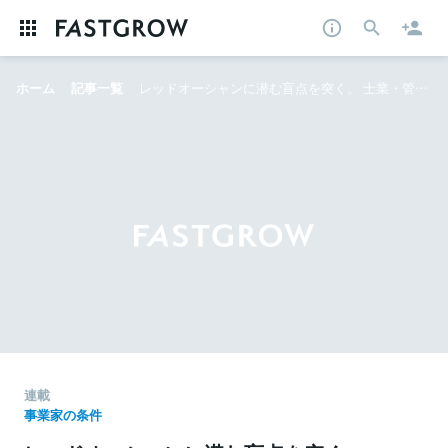
ホーム
記事一覧
レッドオーシャンに潜む盲点を突く。 士業・管理部門特化型エージェントを運営するヒュープロに学ぶ、ニッチトップ独占戦略
連載
事業家の条件