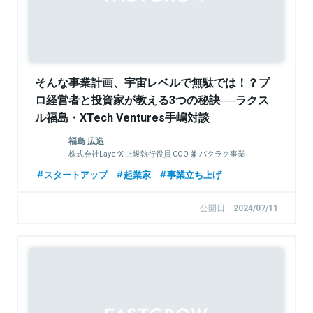
そんな事業計画、宇宙レベルで無駄では！？プ
ロ経営者と投資家が教える3つの秘訣──ラクス
ル福島・XTech Ventures手嶋対談
福島 広造
株式会社LayerX 上級執行役員 COO 兼 バクラク事業
CEO
スタートアップ
起業家
事業立ち上げ
公開日
2024/07/11