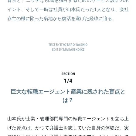
背景と、ニッチな領域を独占するためのサービス設計のポ
イント、そして一時は社員が山本氏たった1人となり、会社
存亡の機に陥った窮地から復活を遂げた経緯に迫る。
TEXT BY
RYOTARO WASHIO
EDIT BY
MASAKI KOIKE
SECTION
1
/
4
巨大な転職エージェント産業に残された盲点と
は？
山本氏が士業・管理部門専門の転職エージェントを立ち上
げた原点は、かつて弁護士を志していた自身の体験だ。実