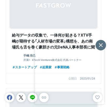
給与データの収集で、一体何が起きる？XTV手
嶋が期待する「人材市場の変革」構想を、あの南
場氏も舌を巻く豪胆さの元DeNA人事本部長に聞
く
手嶋 浩己
XTech Ventures株式会社 代表パートナー
株式会社LayerX 取締役
スタートアップ
起業家
事業戦略
公開日
2023/01/24