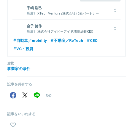
金子健作の事業開発論
手嶋 浩己
XTech Ventures株式会社 代表パートナー
株式会社LayerX 取締役
1976年生まれ。1999年一橋大学商学部卒業後、博報堂に入社し、
金子 健作
戦略プランナーとして6年間勤務。2006年インタースパイア（現ユ
株式会社アイビーアイ 代表取締役CEO
ロイヤルリムジン株式会社 代表取締役
ナイテッド）入社、取締役に就任。その後、2度の経営統合を行い、
自動車／mobility
不動産／ReTech
CEO
2012年ユナイテッド取締役に就任、新規事業立ち上げや創業期メル
1975年生まれ。1998年慶応義塾大学商学学部卒業。2001年にアイ
カリへの投資実行等を担当。2018年同社退任した後、Gunosy社外
VC・投資
ビーアイを設立し不動産事業を、2008年にロイヤルリムジンを設立
取締役を経て、LayerX取締役に就任（現任）。平行してXTech
しモビリティー事業を始めた。 経営理念には「インフラへの投資
Venturesを創業し、代表パートナーに就任（現任）。
による再生」を掲げ、不動産事業ではリノベーションによる中古住
連載
宅の資産価値の再生を、モビリティー事業ではプレミアムな車両の
事業家の条件
投入による交通インフラの再生を手掛けている。 2020年春には、
アイビーアイグループは東京と神戸にて４社体制に、ロイヤルリム
関連情報をみる
ジングループは東京と神戸にて9社約530台体制となり、更なる事業
記事を共有する
拡大を図っている。
関連情報をみる
記事をいいねする