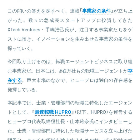
この問いの答えを探すべく、連載「
事業家の条件
」が立ち上
関連情報をみる
がった。数々の急成長スタートアップに投資してきた
XTech Ventures・手嶋浩己氏が、注目する事業家たちをゲ
ストに招き、イノベーションを生み出せる事業家の条件を
探っていく。
今回取り上げるのは、転職エージェントビジネスに取り組
む事業家だ。日本には、約2万社もの転職エージェントが
存
在する
。巨大市場のなかで、ヒュープロは独自の存在感を
発揮している。
本記事では、士業・管理部門の転職に特化したエージェン
トとして、『
最速転職 HUPRO
』（以下、HUPRO）を運営する
ヒュープロ代表取締役社長・山本玲奈氏にインタビューし
た。士業・管理部門に特化した転職サービスを立ち上げた