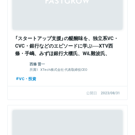
「スタートアップ支援」の醍醐味を、独立系VC・
CVC・銀行などのエピソードに学ぶ──XTV西
條・手嶋、みずほ銀行大櫃氏、WiL難波氏、
GREE相川氏ら豪華登壇者が集結イベントをレポ
西條 晋一
ート
XTech株式会社 代表取締役CEO
XTech Ventures株式会社 代表パートナー
VC・投資
エキサイトホールディングス株式会社 代表取
締役社長CEO
公開日
2023/08/31