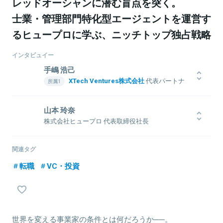
レッドオーシャンに潜む盲点を突く。
士業・管理部門特化型エージェントを運営す
るヒュープロに学ぶ、ニッチトップ独占戦略
インタビュイー
手嶋 浩己
XTech Ventures株式会社
代表パートナ
ー
株式会社LayerX
取締役
山本 玲奈
1976年生まれ。1999年一橋大学商学部卒業後、博報堂に入社し、戦
株式会社ヒュープロ 代表取締役社長
略プランナーとして6年間勤務。2006年インタースパイア（現ユナイ
1993年生まれ。慶応義塾大学法学部卒業。2015年11月同大学在学
テッド）入社、取締役に就任。その後、2度の経営統合を行い、2012
時、ヒュープロを設立。現在、士業・管理部門の転職に特化したエ
年ユナイテッド取締役に就任、新規事業立ち上げや創業期メルカリ
関連タグ
ージェントとして、『最速転職 HUPRO』を運営するヒュープロ代表
への投資実行等を担当。2018年同社退任した後、Gunosy社外取締
転職
VC・投資
取締役社長を務める。
役を経て、LayerX取締役に就任（現任）。平行してXTech Ventures
を創業し、代表パートナーに就任（現任）。
関連情報をみる
世界を変える事業家の条件とは何だろうか──。