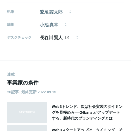
鷲尾 諒太郎
執筆
1990年生、富山県出身。早稲田大学文化構想学部卒。
小池 真幸
新卒で株式会社リクルートジョブズに入社し、新卒採
編集
用などを担当。株式会社Loco Partnersを経て、フリ
編集者・ライター（モメンタム・ホース所属）。
ーランスとして独立。複数の企業の採用支援などを行
長谷川 賢人
『CAIXA』副編集長、『FastGrow』編集パートナー、グ
デスクチェック
いながら、ライター・編集者としても活動。興味範囲
ロービス・キャピタル・パートナーズ編集パートナー
1986年生まれ、東京都武蔵野市出身。日本大学芸術学
は音楽や映画などのカルチャーや思想・哲学など。趣
など。 関心領域：イノベーション論、メディア論、情
部文芸学科卒。 「ライフハッカー［日本版］」副編集長、
味ははしご酒と銭湯巡り。
報社会論、アカデミズム論、政治思想、社会思想など
「北欧、暮らしの道具店」を経て、2016年よりフリーラ
を行き来。
ンスに転向。 ライター／エディターとして、執筆、編
集、企画、メディア運営、モデレーター、音声配信な
ど活動中。
連載
事業家の条件
20記事 | 最終更新 2022.09.15
Web3トレンド、次は社会実装のタイミン
グを見極めろ──24karatがアップデート
する、新時代のブランディングとは
Web3スタートアップは、タイミングこそ